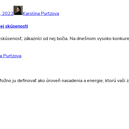
, 2022
Karolina Purtzova
ej skúsenosti
 skúsenosť, zákazníci od nej bočia. Na dnešnom vysoko konkur
a Purtzova
ožno ju definovať ako úroveň nasadenia a energie, ktorú vaši 