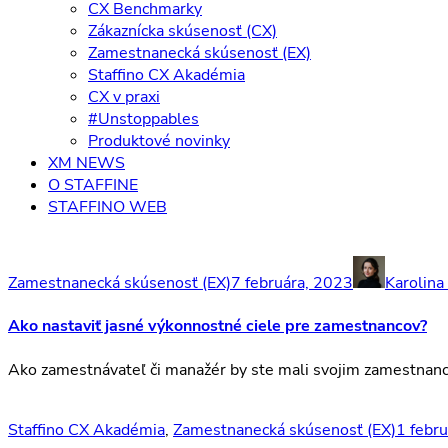
CX Benchmarky
Zákaznícka skúsenosť (CX)
Zamestnanecká skúsenosť (EX)
Staffino CX Akadémia
CX v praxi
#Unstoppables
Produktové novinky
XM NEWS
O STAFFINE
STAFFINO WEB
Zamestnanecká skúsenosť (EX)
7 februára, 2023
Karolina
Ako nastaviť jasné výkonnostné ciele pre zamestnancov?
Ako zamestnávateľ či manažér by ste mali svojim zamestnancom
Staffino CX Akadémia
,
Zamestnanecká skúsenosť (EX)
1 febr