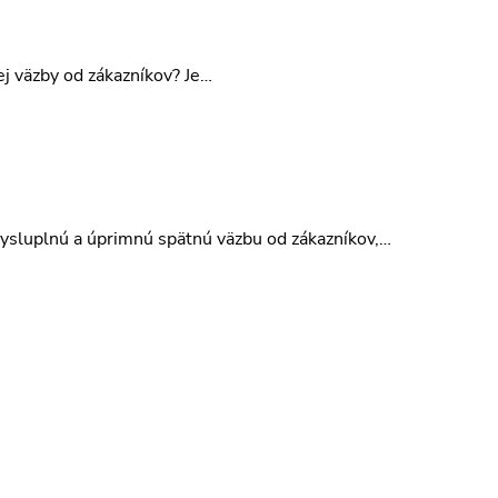
j väzby od zákazníkov? Je…
mysluplnú a úprimnú spätnú väzbu od zákazníkov,…