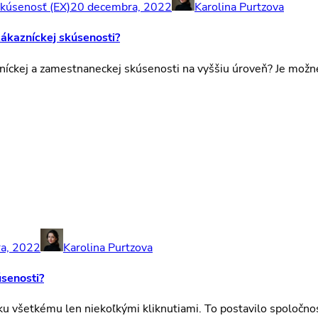
kúsenosť (EX)
20 decembra, 2022
Karolina Purtzova
zákazníckej skúsenosti?
íckej a zamestnaneckej skúsenosti na vyššiu úroveň? Je možné
a, 2022
Karolina Purtzova
úsenosti?
ku všetkému len niekoľkými kliknutiami. To postavilo spoločnost