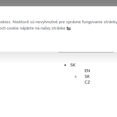
DOMOV
okies. Niektoré sú nevyhnutné pre správne fungovanie stránk
KATEGÓRIE
och cookie nájdete na našej stránke
tu
.
XM NEWS
CX Benchmarky
 STAFFINE
Zákaznícka skúsenosť
(CX)
Zamestnanecká skúsenosť
(EX)
Staffino CX Akadémia
SK
CX v praxi
EN
#Unstoppables
SK
Produktové novinky
CZ