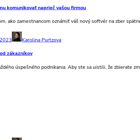
rmu komunikovať naprieč vašou firmou
om, ako zamestnancom oznámiť váš nový softvér na zber spätne
 2023
Karolina Purtzova
 od zákazníkov
dého úspešného podnikania. Aby ste sa uistili, že zbierate z