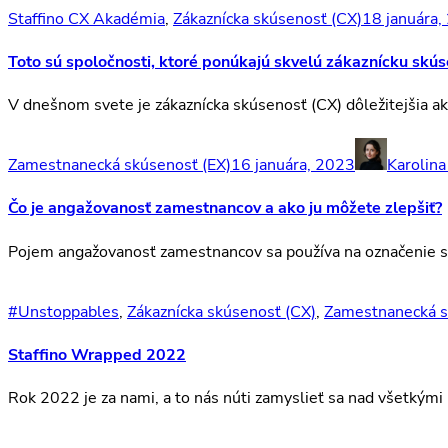
Staffino CX Akadémia
,
Zákaznícka skúsenosť (CX)
18 januára,
Toto sú spoločnosti, ktoré ponúkajú skvelú zákaznícku skú
V dnešnom svete je zákaznícka skúsenosť (CX) dôležitejšia ak
Zamestnanecká skúsenosť (EX)
16 januára, 2023
Karolina
Čo je angažovanosť zamestnancov a ako ju môžete zlepšiť?
Pojem angažovanosť zamestnancov sa používa na označenie stup
#Unstoppables
,
Zákaznícka skúsenosť (CX)
,
Zamestnanecká s
Staffino Wrapped 2022
Rok 2022 je za nami, a to nás núti zamyslieť sa nad všetkými