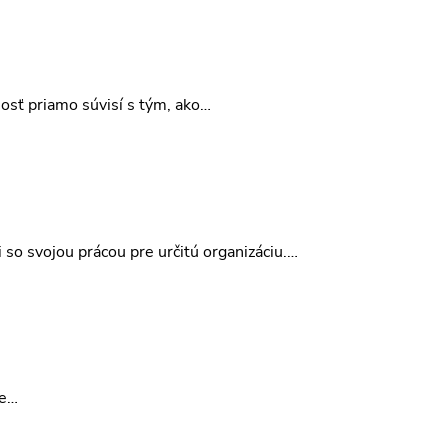
osť priamo súvisí s tým, ako…
so svojou prácou pre určitú organizáciu.…
me…