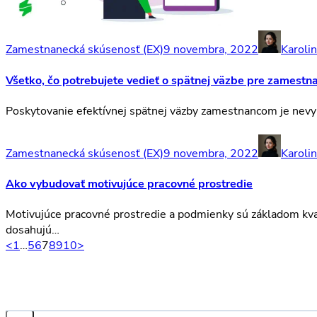
Zamestnanecká skúsenosť (EX)
9 novembra, 2022
Karoli
Všetko, čo potrebujete vedieť o spätnej väzbe pre zamestn
Poskytovanie efektívnej spätnej väzby zamestnancom je nevyh
Zamestnanecká skúsenosť (EX)
9 novembra, 2022
Karoli
Ako vybudovať motivujúce pracovné prostredie
Motivujúce pracovné prostredie a podmienky sú základom kva
dosahujú…
<
1
…
5
6
7
8
9
10
>