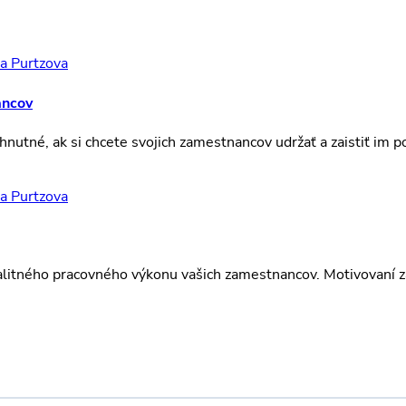
na Purtzova
ancov
nutné, ak si chcete svojich zamestnancov udržať a zaistiť im
na Purtzova
litného pracovného výkonu vašich zamestnancov. Motivovaní za