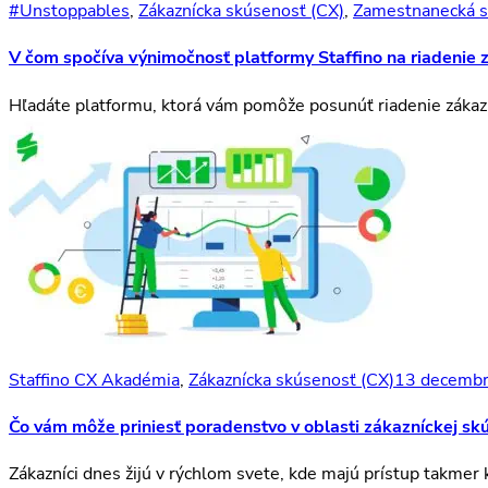
#Unstoppables
,
Zákaznícka skúsenosť (CX)
,
Zamestnanecká s
V čom spočíva výnimočnosť platformy Staffino na riadenie 
Hľadáte platformu, ktorá vám pomôže posunúť riadenie zákazn
Staffino CX Akadémia
,
Zákaznícka skúsenosť (CX)
13 decembr
Čo vám môže priniesť poradenstvo v oblasti zákazníckej sk
Zákazníci dnes žijú v rýchlom svete, kde majú prístup takmer 