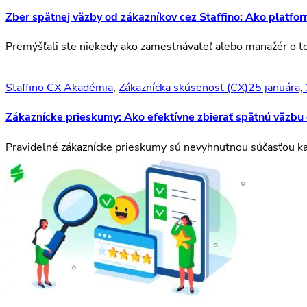
Zber spätnej väzby od zákazníkov cez Staffino: Ako platfo
Premýšľali ste niekedy ako zamestnávateľ alebo manažér o t
Staffino CX Akadémia
,
Zákaznícka skúsenosť (CX)
25 januára,
Zákaznícke prieskumy: Ako efektívne zbierať spätnú väzbu
Pravidelné zákaznícke prieskumy sú nevyhnutnou súčasťou kaž