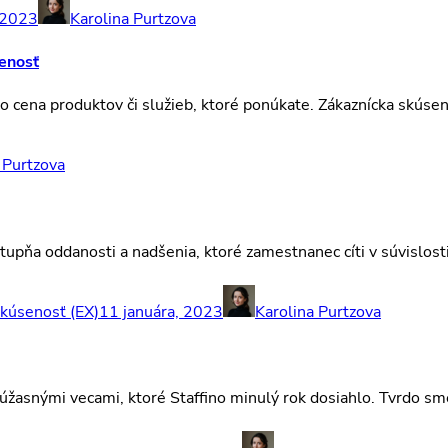
 2023
Karolina Purtzova
senosť
o cena produktov či služieb, ktoré ponúkate. Zákaznícka skúsen
 Purtzova
ňa oddanosti a nadšenia, ktoré zamestnanec cíti v súvislosti 
kúsenosť (EX)
11 januára, 2023
Karolina Purtzova
 úžasnými vecami, ktoré Staffino minulý rok dosiahlo. Tvrdo s