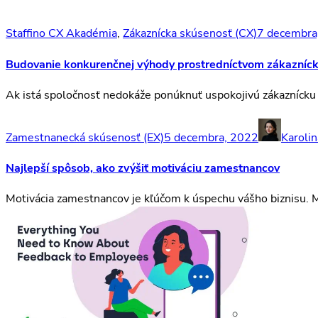
Staffino CX Akadémia
,
Zákaznícka skúsenosť (CX)
7 decembra
Budovanie konkurenčnej výhody prostredníctvom zákazníck
Ak istá spoločnosť nedokáže ponúknuť uspokojivú zákaznícku
Zamestnanecká skúsenosť (EX)
5 decembra, 2022
Karolin
Najlepší spôsob, ako zvýšiť motiváciu zamestnancov
Motivácia zamestnancov je kľúčom k úspechu vášho biznisu. M