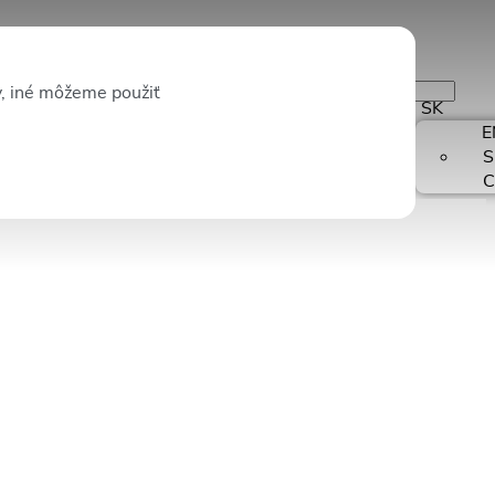
y, iné môžeme použiť
SK
Odoberať
E
S
C