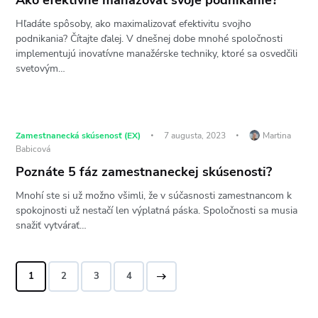
Hľadáte spôsoby, ako maximalizovať efektivitu svojho
podnikania? Čítajte ďalej. V dnešnej dobe mnohé spoločnosti
implementujú inovatívne manažérske techniky, ktoré sa osvedčili
svetovým…
Zamestnanecká skúsenosť (EX)
7 augusta, 2023
Martina
Babicová
Poznáte 5 fáz zamestnaneckej skúsenosti?
Mnohí ste si už možno všimli, že v súčasnosti zamestnancom k
spokojnosti už nestačí len výplatná páska. Spoločnosti sa musia
snažiť vytvárať…
1
2
>
3
4