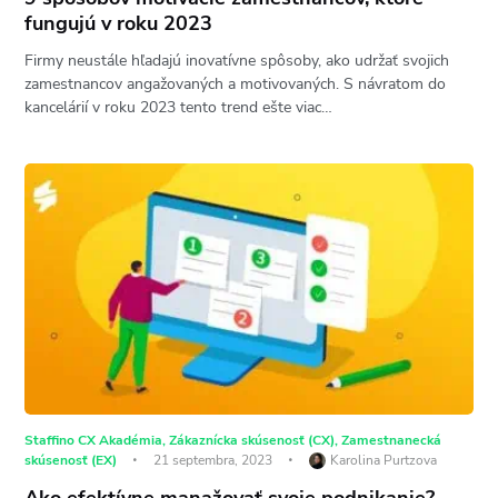
fungujú v roku 2023
Firmy neustále hľadajú inovatívne spôsoby, ako udržať svojich
zamestnancov angažovaných a motivovaných. S návratom do
kancelárií v roku 2023 tento trend ešte viac…
Staffino CX Akadémia
,
Zákaznícka skúsenosť (CX)
,
Zamestnanecká
skúsenosť (EX)
21 septembra, 2023
Karolina Purtzova
Ako efektívne manažovať svoje podnikanie?