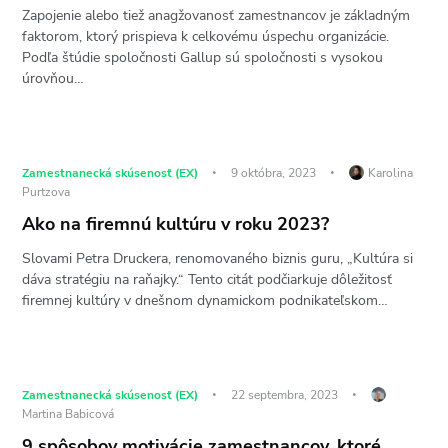
Zapojenie alebo tiež anagžovanosť zamestnancov je základným
faktorom, ktorý prispieva k celkovému úspechu organizácie.
Podľa štúdie spoločnosti Gallup sú spoločnosti s vysokou
úrovňou…
Zamestnanecká skúsenosť (EX)
9 októbra, 2023
Karolina
Purtzova
Ako na firemnú kultúru v roku 2023?
Slovami Petra Druckera, renomovaného biznis guru, „Kultúra si
dáva stratégiu na raňajky.“ Tento citát podčiarkuje dôležitosť
firemnej kultúry v dnešnom dynamickom podnikateľskom…
Zamestnanecká skúsenosť (EX)
22 septembra, 2023
Martina Babicová
9 spôsobov motivácie zamestnancov, ktoré