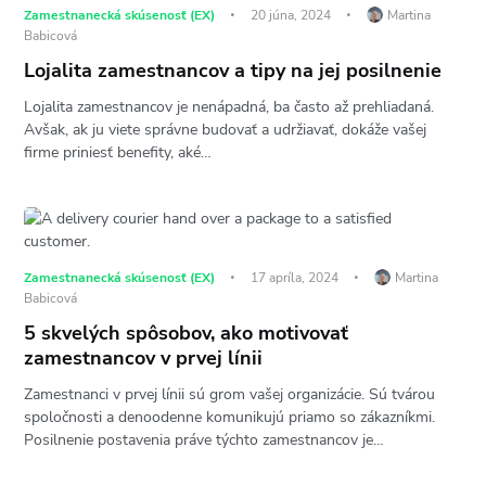
Zamestnanecká skúsenosť (EX)
20 júna, 2024
Martina
Babicová
Lojalita zamestnancov a tipy na jej posilnenie
Lojalita zamestnancov je nenápadná, ba často až prehliadaná.
Avšak, ak ju viete správne budovať a udržiavať, dokáže vašej
firme priniesť benefity, aké…
Zamestnanecká skúsenosť (EX)
17 apríla, 2024
Martina
Babicová
5 skvelých spôsobov, ako motivovať
zamestnancov v prvej línii
Zamestnanci v prvej línii sú grom vašej organizácie. Sú tvárou
spoločnosti a denoodenne komunikujú priamo so zákazníkmi.
Posilnenie postavenia práve týchto zamestnancov je…