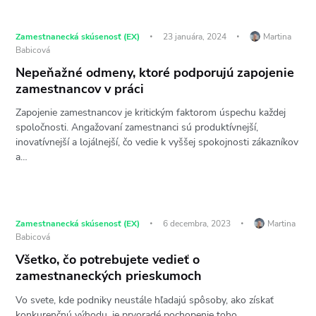
Zamestnanecká skúsenosť (EX)
23 januára, 2024
Martina
Babicová
Nepeňažné odmeny, ktoré podporujú zapojenie
zamestnancov v práci
Zapojenie zamestnancov je kritickým faktorom úspechu každej
spoločnosti. Angažovaní zamestnanci sú produktívnejší,
inovatívnejší a lojálnejší, čo vedie k vyššej spokojnosti zákazníkov
a…
Zamestnanecká skúsenosť (EX)
6 decembra, 2023
Martina
Babicová
Všetko, čo potrebujete vedieť o
zamestnaneckých prieskumoch
Vo svete, kde podniky neustále hľadajú spôsoby, ako získať
konkurenčnú výhodu, je prvoradé pochopenie toho