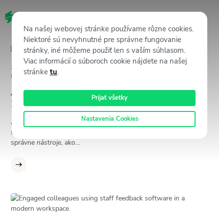
SK
Na našej webovej stránke používame rôzne cookies.
Niektoré sú nevyhnutné pre správne fungovanie
stránky, iné môžeme použiť len s vaším súhlasom.
Viac informácií o súboroch cookie nájdete na našej
Zamestnanecká skúsenosť (EX)
26 novembra, 2025
stránke
tu
.
Martina Babicová
Ako zlepšiť zapojenie zamestnancov v roku
Prijať všetky
2026?
Nastavenia Cookies
Ak chcete zlepšiť zapojenie zamestnancov v roku 2026, mali by
ste prepájať zmysluplnú prácu s jasnými cieľmi, používať tie
správne nástroje, ako…