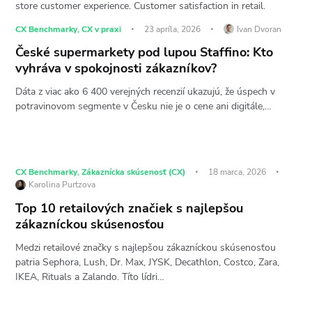
CX Benchmarky
,
CX v praxi
23 apríla, 2026
Ivan Dvoran
České supermarkety pod lupou Staffino: Kto
vyhráva v spokojnosti zákazníkov?
Dáta z viac ako 6 400 verejných recenzií ukazujú, že úspech v
potravinovom segmente v Česku nie je o cene ani digitále,…
CX Benchmarky
,
Zákaznícka skúsenosť (CX)
18 marca, 2026
Karolina Purtzova
Top 10 retailových značiek s najlepšou
zákazníckou skúsenosťou
Medzi retailové značky s najlepšou zákazníckou skúsenosťou
patria Sephora, Lush, Dr. Max, JYSK, Decathlon, Costco, Zara,
IKEA, Rituals a Zalando. Títo lídri…