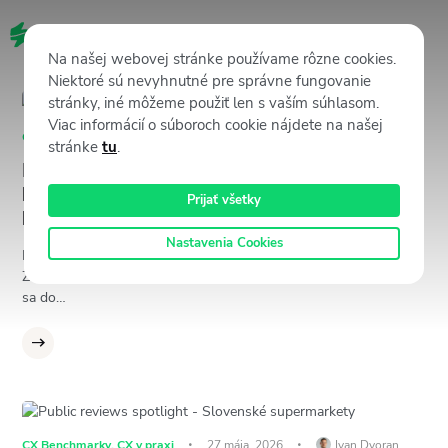
SK
Na našej webovej stránke používame rôzne cookies.
Niektoré sú nevyhnutné pre správne fungovanie
stránky, iné môžeme použiť len s vaším súhlasom.
Viac informácií o súboroch cookie nájdete na našej
CX Benchmarky
,
CX v praxi
28 júla, 2026
Ivan Dvoran
stránke
tu
.
Public Review Spotlight: Ktoré
bratislavské nákupné centrá sú najlepšie
Prijať všetky
hodnotené a prečo?
Nastavenia Cookies
Návšteva nákupného centra dnes nie je len o nakupovaní.
Zákazníci a návštevníci vnímajú celý zážitok – od toho, ako ľahko
sa do…
CX Benchmarky
,
CX v praxi
27 mája, 2026
Ivan Dvoran