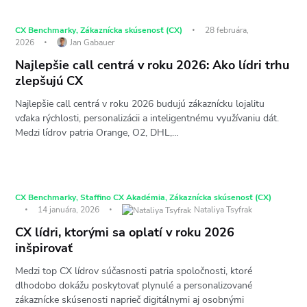
CX Benchmarky
,
Zákaznícka skúsenosť (CX)
28 februára,
2026
Jan Gabauer
Najlepšie call centrá v roku 2026: Ako lídri trhu
zlepšujú CX
Najlepšie call centrá v roku 2026 budujú zákaznícku lojalitu
vďaka rýchlosti, personalizácii a inteligentnému využívaniu dát.
Medzi lídrov patria Orange, O2, DHL,…
CX Benchmarky
,
Staffino CX Akadémia
,
Zákaznícka skúsenosť (CX)
14 januára, 2026
Nataliya Tsyfrak
CX lídri, ktorými sa oplatí v roku 2026
inšpirovať
Medzi top CX lídrov súčasnosti patria spoločnosti, ktoré
dlhodobo dokážu poskytovať plynulé a personalizované
zákaznícke skúsenosti naprieč digitálnymi aj osobnými