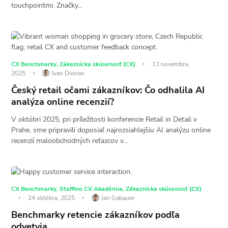
touchpointmi. Značky…
CX Benchmarky
,
Zákaznícka skúsenosť (CX)
13 novembra,
2025
Ivan Dvoran
Český retail očami zákazníkov: Čo odhalila AI
analýza online recenzií?
V októbri 2025, pri príležitosti konferencie Retail in Detail v
Prahe, sme pripravili doposiaľ najrozsiahlejšiu AI analýzu online
recenzií maloobchodných reťazcov v…
CX Benchmarky
,
Staffino CX Akadémia
,
Zákaznícka skúsenosť (CX)
24 októbra, 2025
Jan Gabauer
Benchmarky retencie zákazníkov podľa
odvetvia