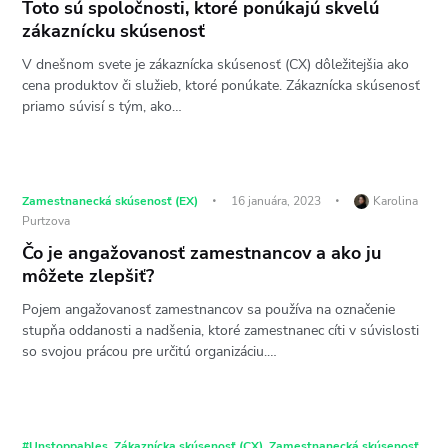
Toto sú spoločnosti, ktoré ponúkajú skvelú
zákaznícku skúsenosť
V dnešnom svete je zákaznícka skúsenosť (CX) dôležitejšia ako
cena produktov či služieb, ktoré ponúkate. Zákaznícka skúsenosť
priamo súvisí s tým, ako…
Zamestnanecká skúsenosť (EX)
16 januára, 2023
Karolina
Purtzova
Čo je angažovanosť zamestnancov a ako ju
môžete zlepšiť?
Pojem angažovanosť zamestnancov sa používa na označenie
stupňa oddanosti a nadšenia, ktoré zamestnanec cíti v súvislosti
so svojou prácou pre určitú organizáciu.…
#Unstoppables
,
Zákaznícka skúsenosť (CX)
,
Zamestnanecká skúsenosť