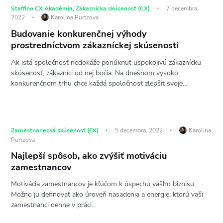
Staffino CX Akadémia
,
Zákaznícka skúsenosť (CX)
7 decembra,
2022
Karolina Purtzova
Budovanie konkurenčnej výhody
prostredníctvom zákazníckej skúsenosti
Ak istá spoločnosť nedokáže ponúknuť uspokojivú zákaznícku
skúsenosť, zákazníci od nej bočia. Na dnešnom vysoko
konkurenčnom trhu chce každá spoločnosť zlepšiť svoje…
Zamestnanecká skúsenosť (EX)
5 decembra, 2022
Karolina
Purtzova
Najlepší spôsob, ako zvýšiť motiváciu
zamestnancov
Motivácia zamestnancov je kľúčom k úspechu vášho biznisu.
Možno ju definovať ako úroveň nasadenia a energie, ktorú vaši
zamestnanci denne v práci…