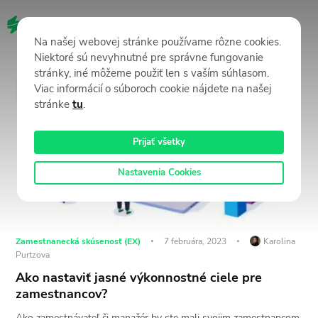
SK
Na našej webovej stránke používame rôzne cookies.
Niektoré sú nevyhnutné pre správne fungovanie
stránky, iné môžeme použiť len s vaším súhlasom.
Viac informácií o súboroch cookie nájdete na našej
stránke
tu
.
Prijať všetky
Nastavenia Cookies
Zamestnanecká skúsenosť (EX)
7 februára, 2023
Karolina
Purtzova
Ako nastaviť jasné výkonnostné ciele pre
zamestnancov?
Ako zamestnávateľ či manažér by ste mali svojim zamestnancom