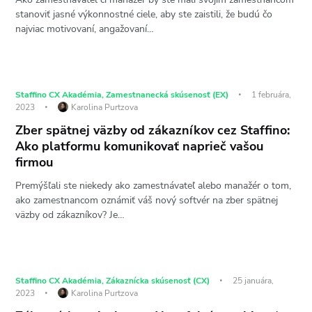
stanoviť jasné výkonnostné ciele, aby ste zaistili, že budú čo
najviac motivovaní, angažovaní…
Staffino CX Akadémia
,
Zamestnanecká skúsenosť (EX)
1 februára,
2023
Karolina Purtzova
Zber spätnej väzby od zákazníkov cez Staffino:
Ako platformu komunikovať naprieč vašou
firmou
Premýšľali ste niekedy ako zamestnávateľ alebo manažér o tom,
ako zamestnancom oznámiť váš nový softvér na zber spätnej
väzby od zákazníkov? Je…
Staffino CX Akadémia
,
Zákaznícka skúsenosť (CX)
25 januára,
2023
Karolina Purtzova