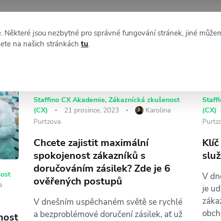
XM NEWS
O STAFFINU
Některé jsou nezbytné pro správné fungování stránek, jiné můžem
nete na našich stránkách
tu
.
Staffino CX Akademie
,
Zákaznícká zkušenost
Staff
(CX)
21 prosince, 2023
Karolina
(CX)
Purtzova
Purtz
Chcete zajistit maximální
Klí
spokojenost zákazníků s
slu
doručováním zásilek? Zde je 6
ost
V dn
ověřených postupů
a
je u
záka
V dnešním uspěchaném světě se rychlé
obch
a bezproblémové doručení zásilek, ať už
nost