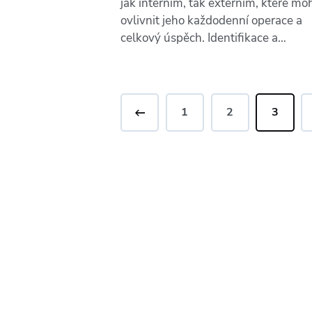
jak interním, tak externím, které m
ovlivnit jeho každodenní operace a
celkový úspěch. Identifikace a…
<
1
2
3