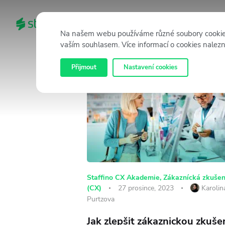
DOMŮ
KATEGORIE
Na našem webu používáme různé soubory cookie. 
vaším souhlasem. Více informací o cookies nalez
Přijmout
Nastavení cookies
Staffino CX Akademie
,
Zákaznícká zkušen
(CX)
27 prosince, 2023
Karolin
Purtzova
Jak zlepšit zákaznickou zkuše