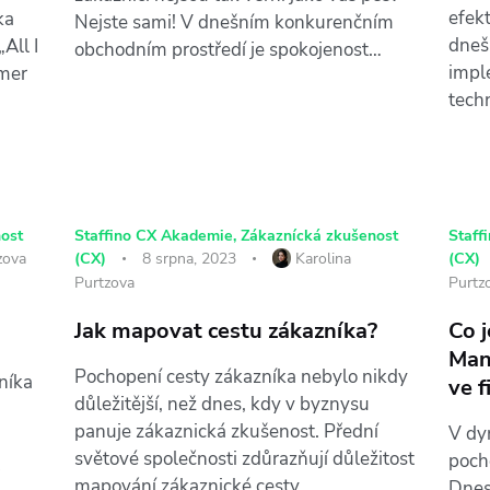
efekt
ka
Nejste sami! V dnešním konkurenčním
dneš
All I
obchodním prostředí je spokojenost…
impl
omer
tech
ost
Staffino CX Akademie
,
Zákaznícká zkušenost
Staff
zova
(CX)
8 srpna, 2023
Karolina
(CX)
Purtzova
Purtz
Jak mapovat cestu zákazníka?
Co 
Man
Pochopení cesty zákazníka nebylo nikdy
níka
ve 
důležitější, než dnes, kdy v byznysu
panuje zákaznická zkušenost. Přední
V dy
světové společnosti zdůrazňují důležitost
poch
mapování zákaznické cesty…
Dnes