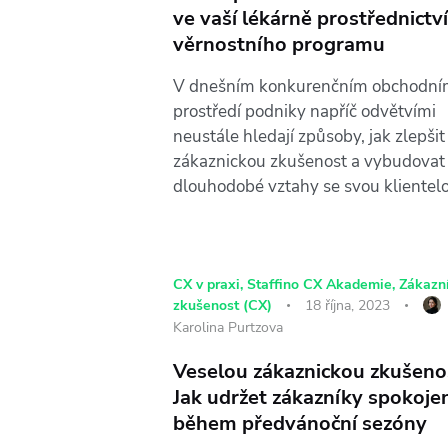
ve vaší lékárně prostřednictv
věrnostního programu
V dnešním konkurenčním obchodn
prostředí podniky napříč odvětvími
neustále hledají způsoby, jak zlepšit
zákaznickou zkušenost a vybudovat
dlouhodobé vztahy se svou klientel
CX v praxi
,
Staffino CX Akademie
,
Zákazn
zkušenost (CX)
18 října, 2023
Karolina Purtzova
Veselou zákaznickou zkušeno
Jak udržet zákazníky spokoje
během předvánoční sezóny