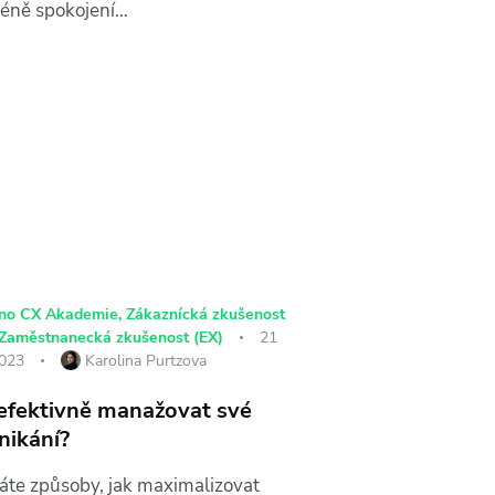
éně spokojení…
ino CX Akademie
,
Zákaznícká zkušenost
Zaměstnanecká zkušenost (EX)
21
2023
Karolina Purtzova
 efektivně manažovat své
nikání?
áte způsoby, jak maximalizovat