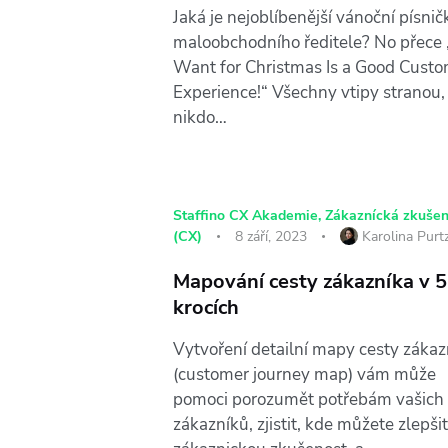
Jaká je nejoblíbenější vánoční písnič
maloobchodního ředitele? No přece „
Want for Christmas Is a Good Cust
Experience!“ Všechny vtipy stranou,
nikdo…
Staffino CX Akademie
,
Zákaznícká zkušen
(CX)
8 září, 2023
Karolina Purt
Mapování cesty zákazníka v 5
krocích
Vytvoření detailní mapy cesty zákaz
(customer journey map) vám může
pomoci porozumět potřebám vašich
zákazníků, zjistit, kde můžete zlepšit