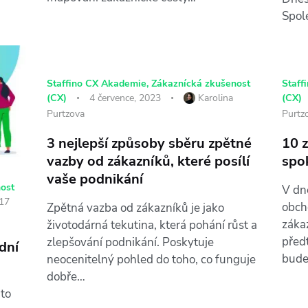
Spol
Staffino CX Akademie
,
Zákaznícká zkušenost
Staff
(CX)
4 července, 2023
Karolina
(CX)
Purtzova
Purtz
3 nejlepší způsoby sběru zpětné
10 z
vazby od zákazníků, které posílí
spo
vaše podnikání
ost
V dn
17
obch
Zpětná vazba od zákazníků je jako
zákaz
životodárná tekutina, která pohání růst a
před
zlepšování podnikání. Poskytuje
odní
bude
neocenitelný pohled do toho, co funguje
dobře…
 to