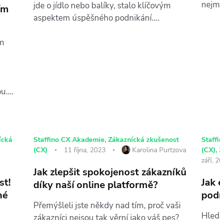
nejm
jde o jídlo nebo balíky, stalo klíčovým
ím
aspektem úspěšného podnikání.…
ím
ou.…
ícká
Staffino CX Akademie
,
Zákaznícká zkušenost
Staff
(CX)
11 října, 2023
Karolina Purtzova
(CX)
,
září, 
Jak zlepšit spokojenost zákazníků
st!
Jak
díky naší online platformě?
né
pod
Přemýšleli jste někdy nad tím, proč vaši
Hled
zákazníci nejsou tak věrní jako váš pes?