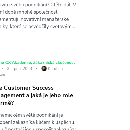
ivitu svého podnikání? Čtěte dál. V
ní době mnohé společnosti
ementují inovativní manažerské
niky, které se osvědčily světovým…
ino CX Akademie
,
Zákaznícká zkušenost
3 srpna, 2023
Karolina
ova
je Customer Success
agement a jaká je jeho role
firmě?
namickém světě podnikání je
opení zákazníka klíčem k úspěchu.
 už nestačí jen uspokojit zákazníky.