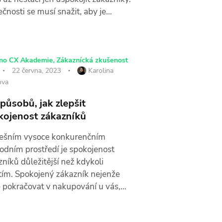
ečnosti se musí snažit, aby je…
ino CX Akademie
,
Zákaznícká zkušenost
22 června, 2023
Karolina
ova
působů, jak zlepšit
kojenost zákazníků
ešním vysoce konkurenčním
odním prostředí je spokojenost
níků důležitější než kdykoli
tím. Spokojený zákazník nejenže
 pokračovat v nakupování u vás,…