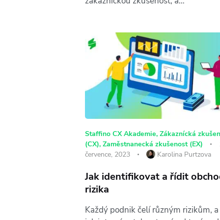
zákaznickou zkušenost, a…
Staffino CX Akademie
,
Zákaznícká zkušen
(CX)
,
Zaměstnanecká zkušenost (EX)
července, 2023
Karolina Purtzova
Jak identifikovat a řídit obch
rizika
Každý podnik čelí různým rizikům, a