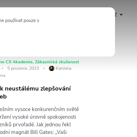
Odebírat
CZ
e používat pouze s
ino CX Akademie
,
Zákaznícká zkušenost
5 prosince, 2023
Karolina
ova
č k neustálému zlepšování
žeb
ešním vysoce konkurenčním světě
držení vysoké úrovně spokojenosti
zníků prvořadé. Jak jednou řekl
odní magnát Bill Gates: „Vaši