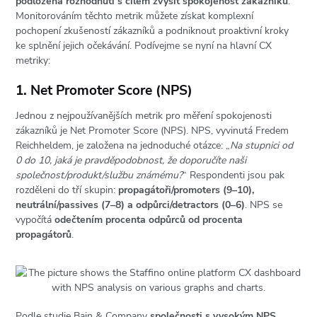
podložená rozhodnutí s cílem zvýšit spokojenost zákazníků
.
Monitorováním těchto metrik můžete získat komplexní
pochopení zkušeností zákazníků a podniknout proaktivní kroky
ke splnění jejich očekávání. Podívejme se nyní na hlavní CX
metriky:
1. Net Promoter Score (NPS)
Jednou z nejpoužívanějších metrik pro měření spokojenosti
zákazníků je Net Promoter Score (NPS). NPS, vyvinutá Fredem
Reichheldem, je založena na jednoduché otázce:
„
Na stupnici od
0 do 10, jaká je pravděpodobnost, že doporučíte naši
společnost/produkt/službu známému?
“
Respondenti jsou pak
rozděleni do tří skupin:
propagátoři/promoters (9–10),
neutrální/passives (7–8) a odpůrci/detractors (0–6)
. NPS se
vypočítá
odečtením procenta odpůrců od procenta
propagátorů
.
Podle studie Bain & Company
společnosti s vysokým NPS