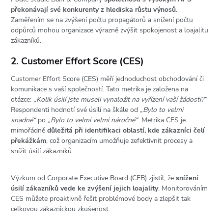
překonávají své konkurenty z hlediska růstu výnosů
.
Zaměřením se na zvýšení počtu propagátorů a snížení počtu
odpůrců mohou organizace výrazně zvýšit spokojenost a loajalitu
zákazníků.
2. Customer Effort Score (CES)
Customer Effort Score (CES) měří jednoduchost obchodování či
komunikace s vaší společností. Tato metrika je založena na
otázce:
„
Kolik úsilí jste museli vynaložit na vyřízení vaší žádosti?
“
Respondenti hodnotí své úsilí na škále od
„Bylo to velmi
snadné
“
po
„Bylo to velmi velmi náročné“
. Metrika CES je
mimořádně
důležitá při identifikaci oblastí, kde zákazníci čelí
překážkám
, což organizacím umožňuje zefektivnit procesy a
snížit úsilí zákazníků.
Výzkum od Corporate Executive Board (CEB) zjistil, že
snížení
úsilí zákazníků vede ke zvýšení jejich loajality
. Monitorováním
CES můžete proaktivně řešit problémové body a zlepšit tak
celkovou zákaznickou zkušenost.