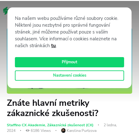
CZ
Na našem webu používáme různé soubory cookie.
Některé jsou nezbytné pro správné fungování
stránek, jiné můžeme používat pouze s vaším
souhlasem. Více informací o cookies naleznete na
našich stránkách
tu
.
Přijmout
Nastavení cookies
Znáte hlavní metriky
zákaznické zkušenosti?
Staffino CX Akademie
,
Zákaznícká zkušenost (CX)
2 ledna,
2024
6186
Views
Karolina Purtzova