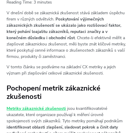
Reading Time:
3
minutes
V dnešní době se zákaznická zkušenost stává základem úspěchu
firem v různých odvětvích.
Poskytování výjimečných
zákaznických zkušeností se ukázalo jako rozlišovací faktor,
který pohání loajalitu zákazníků, reputaci značky a v
konečném důsledku i obchodní růst
. Chcete-li efektivně měřit a
zlepšovat zákaznickou zkušenost, měli byste znát klíčové metriky,
které poskytují cenné informace o zkušenostech zákazníků s vaší
firmou, produkty či zaměstnanci.
V tomto článku se podíváme na základní CX metriky a jejich
význam při zlepšování celkové zákaznické zkušenosti.
Pochopení metrik zákaznické
zkušenosti
Metriky zákaznické zkušenosti
jsou kvantifikovatelné
ukazatele, které organizace používají k měření úrovně
spokojenosti svých zákazníků. Tyto metriky pomáhají podnikům
identifikovat oblasti zlepšení, sledovat pokrok a činit daty