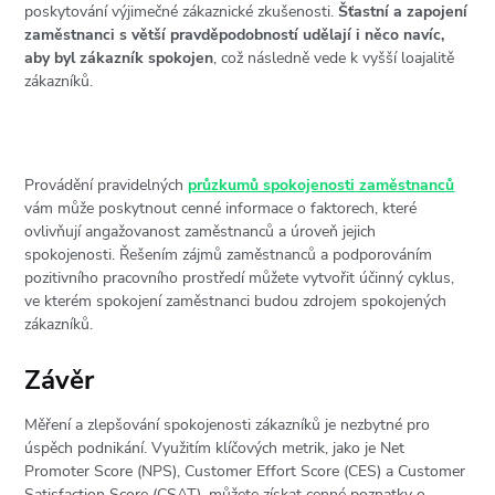
poskytování výjimečné zákaznické zkušenosti.
Šťastní a zapojení
zaměstnanci s větší pravděpodobností udělají i něco navíc,
aby byl zákazník spokojen
, což následně vede k vyšší loajalitě
zákazníků.
Provádění pravidelných
průzkumů spokojenosti zaměstnanců
vám může poskytnout cenné informace o faktorech, které
ovlivňují angažovanost zaměstnanců a úroveň jejich
spokojenosti. Řešením zájmů zaměstnanců a podporováním
pozitivního pracovního prostředí můžete vytvořit účinný cyklus,
ve kterém spokojení zaměstnanci budou zdrojem spokojených
zákazníků.
Závěr
Měření a zlepšování spokojenosti zákazníků je nezbytné pro
úspěch podnikání. Využitím klíčových metrik, jako je Net
Promoter Score (NPS), Customer Effort Score (CES) a Customer
Satisfaction Score (CSAT), můžete získat cenné poznatky o