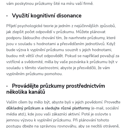
vám poskytnou průzkumy šité na míru vaší firmě.
·
Využití kognitivní disonance
Přijetí psychologické teorie je jedním z nejúčinnějších způsobů,
jak zlepšit počet odpovědí v průzkumu. Můžete plánovat
podporu žádoucího chování tím, že navrhnete průzkumy, které
jsou v souladu s hodnotami a přesvědčením jednotlivců. Když
bude výzva k vyplnění průzkumu souznít s jejich hodnotami,
budou mít větší chuť odpovědět. Pokud se například považují za
vstřícné a svědomité, měla by vaše pozvánka k průzkumu být v
souladu s těmito vlastnostmi, abyste je přesvědčili, že vám
vyplněním průzkumu pomohou.
·
Provádějte průzkumy prostřednictvím
několika kanálů
Vaším cílem by mělo být, abyste byli v jejich povědomí. Proveďte
důkladný průzkum a sledujte různé platformy
(e-mail, sociální
média atd.), kde jsou vaši zákazníci aktivní. Poté je oslovte s
jemnou výzvou k vyplnění průzkumu. Při plánování tohoto
postupu dbejte na správnou rovnováhu, aby se necítili otráveně,