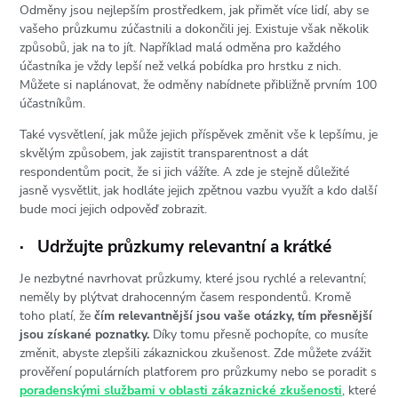
Odměny jsou nejlepším prostředkem, jak přimět více lidí, aby se
vašeho průzkumu zúčastnili a dokončili jej. Existuje však několik
způsobů, jak na to jít. Například malá odměna pro každého
účastníka je vždy lepší než velká pobídka pro hrstku z nich.
Můžete si naplánovat, že odměny nabídnete přibližně prvním 100
účastníkům.
Také vysvětlení, jak může jejich příspěvek změnit vše k lepšímu, je
skvělým způsobem, jak zajistit transparentnost a dát
respondentům pocit, že si jich vážíte. A zde je stejně důležité
jasně vysvětlit, jak hodláte jejich zpětnou vazbu využít a kdo další
bude moci jejich odpověď zobrazit.
·
Udržujte průzkumy relevantní a krátké
Je nezbytné navrhovat průzkumy, které jsou rychlé a relevantní;
neměly by plýtvat drahocenným časem respondentů. Kromě
toho platí, že
čím relevantnější jsou vaše otázky, tím přesnější
jsou získané poznatky.
Díky tomu přesně pochopíte, co musíte
změnit, abyste zlepšili zákaznickou zkušenost. Zde můžete zvážit
prověření populárních platforem pro průzkumy nebo se poradit s
poradenskými službami v oblasti zákaznické zkušenosti
, které