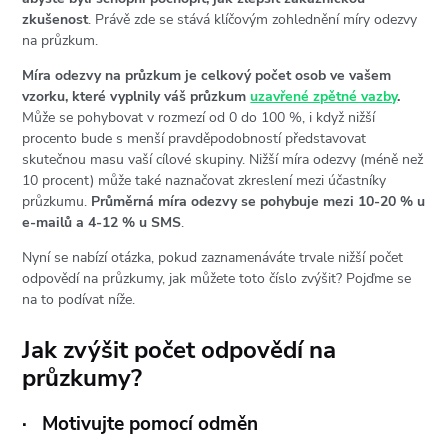
zkušenost
. Právě zde se stává klíčovým zohlednění míry odezvy
na průzkum.
Míra odezvy na průzkum je celkový počet osob ve vašem
vzorku, které vyplnily váš průzkum
uzavřené zpětné vazby
.
Může se pohybovat v rozmezí od 0 do 100 %, i když nižší
procento bude s menší pravděpodobností představovat
skutečnou masu vaší cílové skupiny. Nižší míra odezvy (méně než
10 procent) může také naznačovat zkreslení mezi účastníky
průzkumu.
Průměrná míra odezvy se pohybuje mezi 10-20 % u
e-mailů a 4-12 % u SMS
.
Nyní se nabízí otázka, pokud zaznamenáváte trvale nižší počet
odpovědí na průzkumy, jak můžete toto číslo zvýšit? Pojďme se
na to podívat níže.
Jak zvýšit počet odpovědí na
průzkumy?
·
Motivujte pomocí odměn