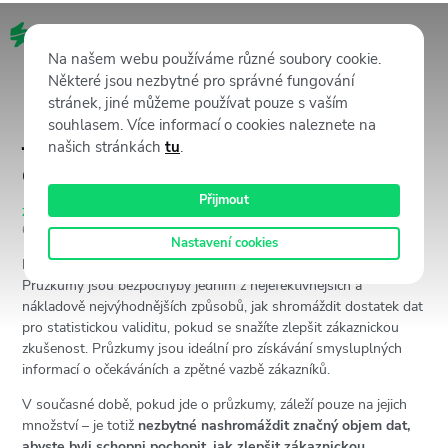
CZ
Na našem webu používáme různé soubory cookie.
Některé jsou nezbytné pro správné fungování
stránek, jiné můžeme používat pouze s vaším
souhlasem. Více informací o cookies naleznete na
Jak zvýšit počet odpovědí na
našich stránkách
tu
.
dotazníky?
Přijmout
Zákaznícká zkušenost (CX)
22 července, 2022
6270
Views
Karolina Purtzova
Nastavení cookies
Reading Time:
3
minutes
Průzkumy jsou bezpochyby jedním z nejefektivnějších a
nákladově nejvýhodnějších způsobů, jak shromáždit dostatek dat
pro statistickou validitu, pokud se snažíte zlepšit zákaznickou
zkušenost. Průzkumy jsou ideální pro získávání smysluplných
informací o očekáváních a zpětné vazbě zákazníků.
V současné době, pokud jde o průzkumy, záleží pouze na jejich
množství – je totiž
nezbytné nashromáždit značný objem dat,
abyste byli schopni pochopit, jak zlepšit zákaznickou