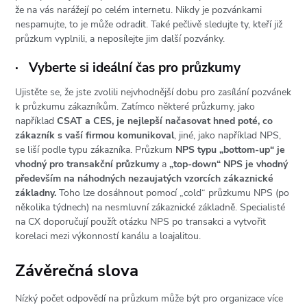
že na vás narážejí po celém internetu. Nikdy je pozvánkami
nespamujte, to je může odradit. Také pečlivě sledujte ty, kteří již
průzkum vyplnili, a neposílejte jim další pozvánky.
·
Vyberte si ideální čas pro průzkumy
Ujistěte se, že jste zvolili nejvhodnější dobu pro zasílání pozvánek
k průzkumu zákazníkům. Zatímco některé průzkumy, jako
například
CSAT a CES, je nejlepší načasovat hned poté, co
zákazník s vaší firmou komunikoval
, jiné, jako například NPS,
se liší podle typu zákazníka. Průzkum
NPS typu
„
bottom-up
“
je
vhodný pro transakční průzkumy
a
„top-down“ NPS je vhodný
především na náhodných nezaujatých vzorcích zákaznické
základny.
Toho lze dosáhnout pomocí „cold“ průzkumu NPS (po
několika týdnech) na nesmluvní zákaznické základně. Specialisté
na CX doporučují použít otázku NPS po transakci a vytvořit
korelaci mezi výkonností kanálu a loajalitou.
Závěrečná slova
Nízký počet odpovědí na průzkum může být pro organizace více