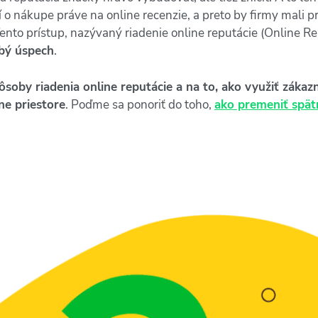
 o nákupe práve na online recenzie, a preto by firmy mali pr
. Tento prístup, nazývaný riadenie online reputácie (Online
obý úspech
.
ôsoby riadenia online reputácie a na to, ako využiť zákazní
ine priestore
. Poďme sa ponoriť do toho,
ako premeniť spä