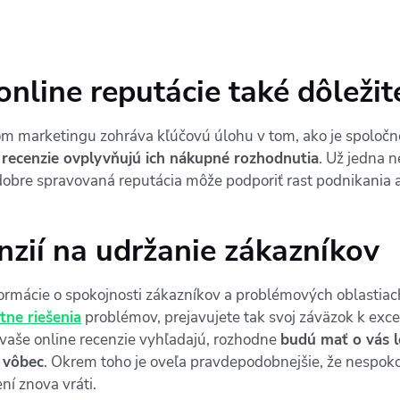
 online reputácie také dôležit
lnom marketingu zohráva kľúčovú úlohu v tom, ako je spolo
e recenzie ovplyvňujú ich nákupné rozhodnutia
. Už jedna 
 dobre spravovaná reputácia môže podporiť rast podnikania a
nzií na udržanie zákazníkov
formácie o spokojnosti zákazníkov a problémových oblastia
tne riešenia
problémov, prejavujete tak svoj záväzok k ex
si vaše online recenzie vyhľadajú, rozhodne
budú mať o vás l
 vôbec
. Okrem toho je oveľa pravdepodobnejšie, že nespoko
ní znova vráti.