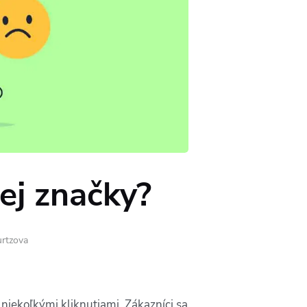
jej značky?
urtzova
n niekoľkými kliknutiami. Zákazníci sa