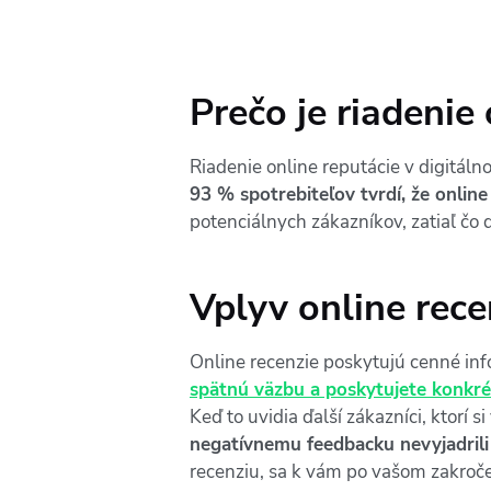
Prečo je riadenie
Riadenie online reputácie v digitá
93 % spotrebiteľov tvrdí, že onlin
potenciálnych zákazníkov, zatiaľ čo
Vplyv online rece
Online recenzie poskytujú cenné in
spätnú väzbu a poskytujete konkré
Keď to uvidia ďalší zákazníci, ktorí 
negatívnemu feedbacku nevyjadrili
recenziu, sa k vám po vašom zakroče