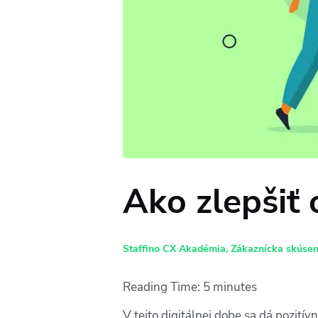
Ako zlepšiť 
Staffino CX Akadémia
,
Zákaznícka skúsen
Reading Time:
5
minutes
V tejto digitálnej dobe sa dá pozitív