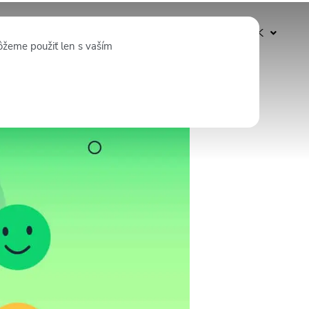
Odoberať
SK
ôžeme použiť len s vaším