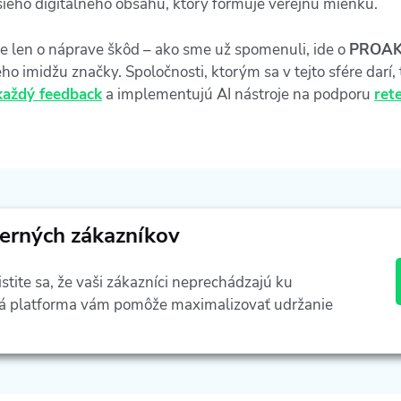
šieho digitálneho obsahu, ktorý formuje verejnú mienku.
e len o náprave škôd – ako sme už spomenuli, ide o
PROAK
ho imidžu značky. Spoločnosti, ktorým sa v tejto sfére darí
každý feedback
a implementujú AI nástroje na podporu
ret
verných zákazníkov
istite sa, že vaši zákazníci neprechádzajú ku
ná platforma vám pomôže maximalizovať udržanie