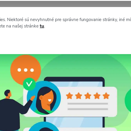
XM NEWS
O STAFFINE
es. Niektoré sú nevyhnutné pre správne fungovanie stránky, iné m
ete na našej stránke
tu
.