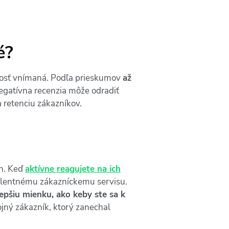
é?
čnosť vnímaná. Podľa prieskumov
až
negatívna recenzia môže odradiť
 retenciu zákazníkov.
ch. Keď
aktívne reagujete na ich
celentnému zákazníckemu servisu.
epšiu mienku, ako keby ste sa k
jný zákazník, ktorý zanechal