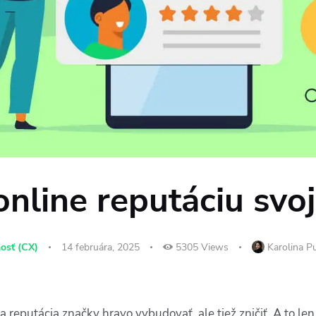
online reputáciu svo
osť (CX)
14 februára, 2025
5305
Views
Karolina P
na reputácia značky hravo vybudovať, ale tiež zničiť. A to le