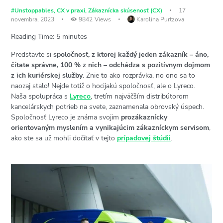
#Unstoppables
,
CX v praxi
,
Zákaznícka skúsenosť (CX)
17
novembra, 2023
9842
Views
Karolina Purtzova
Reading Time:
5
minutes
Predstavte si
spoločnosť, z ktorej každý jeden zákazník – áno,
čítate správne, 100 % z nich – odchádza s pozitívnym dojmom
z ich kuriérskej služby
. Znie to ako rozprávka, no ono sa to
naozaj stalo! Nejde totiž o hocijakú spoločnosť, ale o Lyreco.
Naša spolupráca s
Lyreco
, tretím najväčším distribútorom
kancelárskych potrieb na svete, zaznamenala obrovský úspech.
Spoločnosť Lyreco je známa svojim
prozákaznícky
orientovaným myslením a vynikajúcim zákazníckym servisom
,
ako ste sa už mohli dočítať v tejto
prípadovej štúdii
.