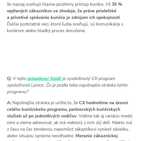
že naozaj oceňujú hlavne pozitívny prístup kuriéra. Až
35 %
opýtaných zákazníkov sa zhoduje, že práve priateľské
a prívetivé správanie kuriéra je zdrojom ich spokojnosti
.
Ďalšie podstatné veci, ktoré ľudia oceňujú, sú komunikácia s
kuriérom alebo hladký proces doručenia.
Q:
V tejto
prípadovej štúdii
je vyzdvihnutý CX program
spoločnosti Lyreco. Čo je podľa teba najsilnejšia stránka tohto
programu?
A:
Najsilnejšia stránka je určite to, že
CX hodnotíme na úrovni
celého kuriérskeho programu, partnerských kuriérskych
služieb až po jednotlivých vodičov
. Vidíme tak aj variáciu medzi
nimi a vieme adresovať, ak má niektorý z nich zlý deň. Niekto má
z času na čas tendenciu nepomôcť zákazníkovi vyniesť zásielku,
alebo situáciu správne neodhadne.
Meranie zákazníckej