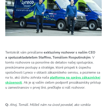
Tentokrát vám prinášame
exkluzívny rozhovor s naším CEO
a spoluzakladateľom Staffino, Tomášom Rosputinským
. V
tomto rozhovore sa ponoríme do detailov našej spolupráce,
preskúmame postupy a stratégie, ktoré prispeli k úspechu
spoločnosti Lyreco v oblasti zákazníckeho servisu, a pozrieme sa
na to, akú úlohu zohrala naša
platforma na správu zákazníckej
skúsenosti
. Ak je aj vaším cieľom podporiť prozákaznícky prístup
u zamestnancov v prvej línii, prečítajte si náš rozhovor.
Q:
Ahoj, Tomáš. Môžeš nám na úvod povedať, ako vznikla