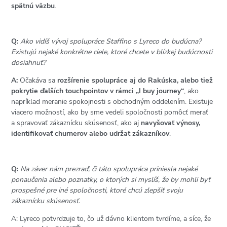
spätnú väzbu
.
Q:
Ako vidíš vývoj spolupráce Staffino s Lyreco do budúcna?
Existujú nejaké konkrétne ciele, ktoré chcete v blízkej budúcnosti
dosiahnuť?
A:
Očakáva sa
rozšírenie spolupráce aj do Rakúska, alebo tiež
pokrytie ďalších touchpointov v rámci
„
I buy journey
“
, ako
napríklad meranie spokojnosti s obchodným oddelením. Existuje
viacero možností, ako by sme vedeli spoločnosti pomôcť merať
a spravovať zákaznícku skúsenosť, ako aj
navyšovať výnosy,
identifikovať churnerov alebo udržať zákazníkov
.
Q:
Na záver nám prezraď, či táto spolupráca priniesla nejaké
ponaučenia alebo poznatky, o ktorých si myslíš, že by mohli byť
prospešné pre iné spoločnosti, ktoré chcú zlepšiť svoju
zákaznícku skúsenosť.
A: Lyreco potvrdzuje to, čo už dávno klientom tvrdíme, a síce, že