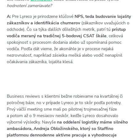
hodnotení zameriavate?
A:
Pre Lyreco je prirodzene kľúčové
NPS, teda budovanie lojality
zákazníkov a identifikácia churnerov
(zákazníkov uvažujúcich o
odchode). Čo sa týka ďalších dôležitých metrík, patrí tú
prístup
vodiča meraný na tradičnej 5-bodovej CSAT škále
, celková
spokojnosť s procesom dodania alebo už spomínaná pomoc
vodiča. Podľa dát vieme, že akonáhle je v procese nejaká
nezrovnalosť, napríklad zásielka mešká alebo vodič nenaplnil
očakávania zákazníka, lojalita klesá.
Business reviews s klientmi bežne robievame na kvartálnej či
polročnej báze, no v prípade Lyreco je to skôr podľa potreby.
Prvý väčší meeting sme mali po pilotnej trojmesačnej fáze
a potom až o 9 mesiacov neskôr, keďže Lyreco dosahovalo
výborné výsledky. Navyše
na oddelení logistiky máme silného
ambasádora, Andreja Obložinského, ktorý so Staffino
platformou dennodenne aktívne pracuje a vyhodnocuje