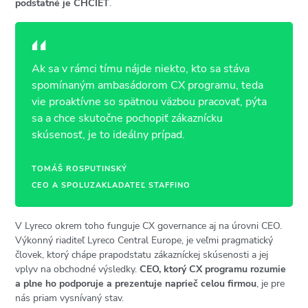
podstatné je CHCIEŤ
.
Ak sa v rámci tímu nájde niekto, kto sa stáva
spomínaným ambasádorom CX programu, teda
vie
proaktívne so spätnou väzbou pracovať
, pýta
sa a chce skutočne pochopiť zákaznícku
skúsenosť, je to ideálny prípad.
TOMÁŠ ROSPUTINSKÝ
CEO A SPOLUZAKLADATEĽ STAFFINO
V Lyreco okrem toho funguje CX governance aj na úrovni CEO.
Výkonný riaditeľ Lyreco Central Europe, je veľmi pragmatický
človek, ktorý chápe prapodstatu zákazníckej skúsenosti a jej
vplyv na obchodné výsledky.
CEO, ktorý CX programu rozumie
a plne ho podporuje a prezentuje naprieč celou firmou
, je pre
nás priam vysnívaný stav.