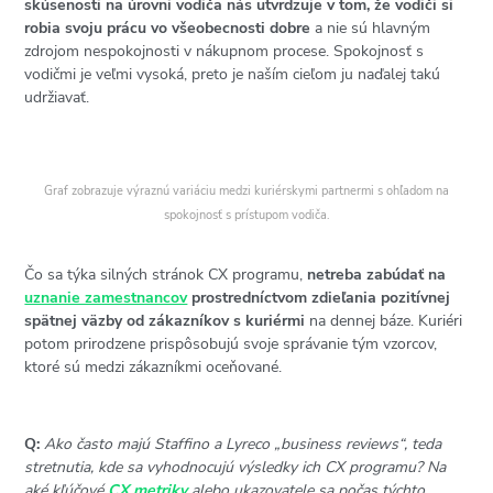
skúsenosti na úrovni vodiča nás utvrdzuje v tom, že vodiči si
robia svoju prácu vo všeobecnosti dobre
a nie sú hlavným
zdrojom nespokojnosti v nákupnom procese. Spokojnosť s
vodičmi je veľmi vysoká, preto je naším cieľom ju naďalej takú
udržiavať.
Graf zobrazuje výraznú variáciu medzi kuriérskymi partnermi s ohľadom na
spokojnosť s prístupom vodiča.
Čo sa týka silných stránok CX programu,
netreba zabúdať na
uznanie zamestnancov
prostredníctvom zdieľania pozitívnej
spätnej väzby od zákazníkov s kuriérmi
na dennej báze. Kuriéri
potom prirodzene prispôsobujú svoje správanie tým vzorcov,
ktoré sú medzi zákazníkmi oceňované.
Q:
Ako často majú Staffino a Lyreco
„
business reviews
“
, teda
stretnutia, kde sa vyhodnocujú výsledky ich CX programu? Na
aké kľúčové
CX metriky
alebo ukazovatele sa počas týchto