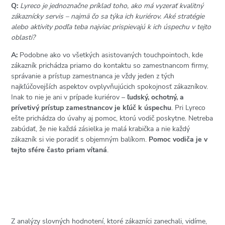
Q:
Lyreco je jednoznačne príklad toho, ako má vyzerať kvalitný
zákaznícky servis – najmä čo sa týka ich kuriérov. Aké stratégie
alebo aktivity podľa teba najviac prispievajú k ich úspechu v tejto
oblasti?
A:
Podobne ako vo všetkých asistovaných touchpointoch, kde
zákazník prichádza priamo do kontaktu so zamestnancom firmy,
správanie a prístup zamestnanca je vždy jeden z tých
najkľúčovejších aspektov ovplyvňujúcich spokojnosť zákazníkov.
Inak to nie je ani v prípade kuriérov –
ľudský, ochotný, a
prívetivý prístup zamestnancov je kľúč k úspechu
. Pri Lyreco
ešte prichádza do úvahy aj pomoc, ktorú vodič poskytne. Netreba
zabúdať, že nie každá zásielka je malá krabička a nie každý
zákazník si vie poradiť s objemným balíkom.
Pomoc vodiča je v
tejto sfére často priam vítaná
.
Z analýzy slovných hodnotení, ktoré zákazníci zanechali, vidíme,