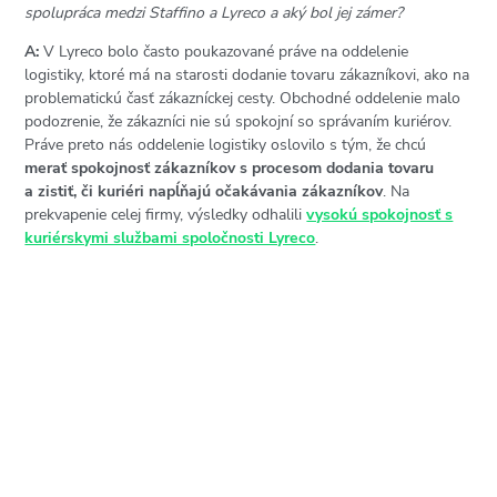
spolupráca medzi Staffino a Lyreco a aký bol jej zámer?
A:
V Lyreco bolo často poukazované práve na oddelenie
logistiky, ktoré má na starosti dodanie tovaru zákazníkovi, ako na
problematickú časť zákazníckej cesty. Obchodné oddelenie malo
podozrenie, že zákazníci nie sú spokojní so správaním kuriérov.
Práve preto nás oddelenie logistiky oslovilo s tým, že chcú
merať spokojnosť zákazníkov s procesom dodania tovaru
a zistiť, či kuriéri napĺňajú očakávania zákazníkov
. Na
prekvapenie celej firmy, výsledky odhalili
vysokú spokojnosť s
kuriérskymi službami spoločnosti Lyreco
.