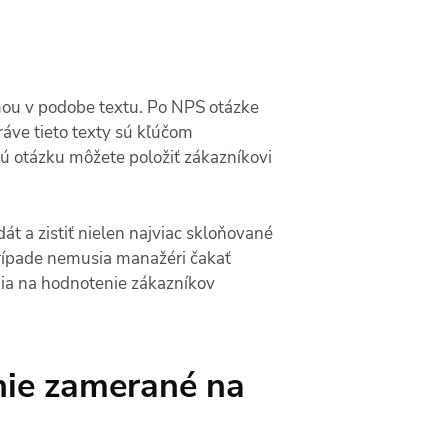
mou v podobe textu. Po NPS otázke
áve tieto texty sú kľúčom
nú otázku môžete položiť zákazníkovi
 a zistiť nielen najviac skloňované
prípade nemusia manažéri čakať
nia na hodnotenie zákazníkov
nie zamerané na