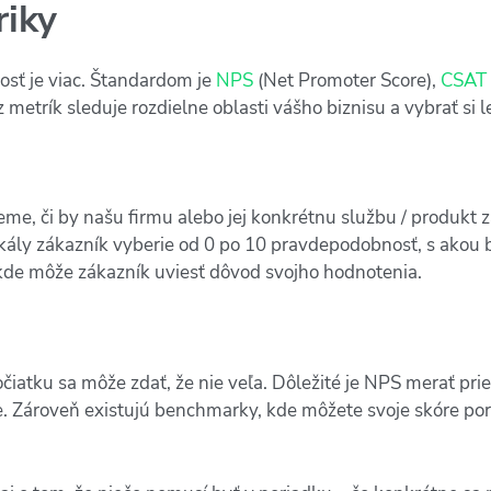
riky
osť je viac. Štandardom je
NPS
(Net Promoter Score),
CSAT
 metrík sleduje rozdielne oblasti vášho biznisu a vybrať si
eme, či by našu firmu alebo jej konkrétnu službu / produkt 
ály zákazník vyberie od 0 po 10 pravdepodobnosť, s akou by
de môže zákazník uviesť dôvod svojho hodnotenia.
čiatku sa môže zdať, že nie veľa. Dôležité je NPS merať pr
je. Zároveň existujú benchmarky, kde môžete svoje skóre po