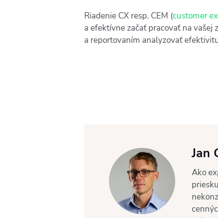
Riadenie CX resp. CEM (
customer e
a efektívne začať pracovať na vašej 
a reportovaním analyzovať efektivitu
Jan 
Ako ex
priesk
nekonz
cennýc