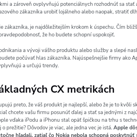
íkmi a zároveň ovplyvňujú potenciálnych rozhodnúť sa stať 
zového zákazníka urobiť lojálneho alebo naopak, stratiť dl
 zákazníka, je najdôležitejším krokom k úspechu. Čím bližš
 pravdepodobnosť, že ho budete schopní uspokojiť.
dnikania a vývoji vášho produktu alebo služby a slepé nasl
budete počúvať hlas zákazníka. Najúspešnejšie firmy ako Ap
ovplyvňujú a určujú trendy.
 základných CX metrikách
upujú preto, že váš produkt je najlepší, alebo že je to kvôl
kiaľ chcete vašu firmu posunúť ďalej a stať sa jednými z na
ple vďaka iPodu a iPhonu stal opäť špičkou na trhu s techno
o prežitie? Dôvodov je viac, ale jedna vec je istá.
Apple dôs
točne hľadali, zatiaľ čo Nokia nebola schopná poskytnúť 