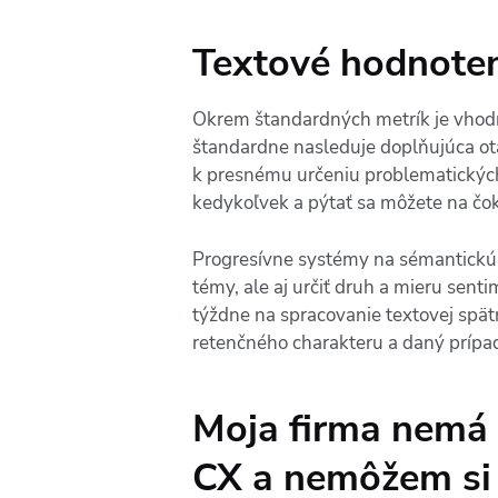
Textové hodnote
Okrem štandardných metrík je vhodné
štandardne nasleduje doplňujúca otá
k presnému určeniu problematických 
kedykoľvek a pýtať sa môžete na čo
Progresívne systémy na sémantickú a
témy, ale aj určiť druh a mieru sen
týždne na spracovanie textovej spä
retenčného charakteru a daný prípad 
Moja firma nemá 
CX a nemôžem si t