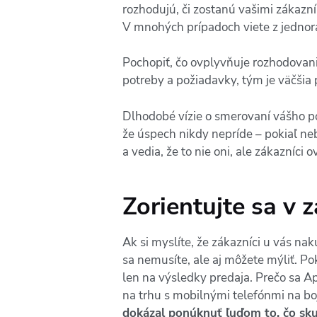
rozhodujú, či zostanú vašimi zákazn
V mnohých prípadoch viete z jednora
Pochopiť, čo ovplyvňuje rozhodovanie
potreby a požiadavky, tým je väčšia
Dlhodobé vízie o smerovaní vášho po
že úspech nikdy nepríde – pokiaľ ne
a vedia, že to nie oni, ale zákazníci 
Zorientujte sa v
Ak si myslíte, že zákazníci u vás nak
sa nemusíte, ale aj môžete mýliť. Po
len na výsledky predaja. Prečo sa Ap
na trhu s mobilnými telefónmi na boj 
dokázal ponúknuť ľuďom to, čo sku