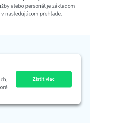
lužby alebo personál je základom
te v nasledujúcom prehľade.
Zistiť viac
ach,
toré