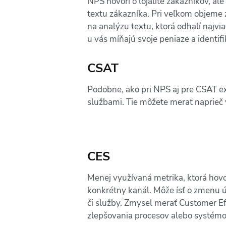
NPS hovorí o lojalite zákazníkov, al
textu zákazníka. Pri veľkom objeme 
na analýzu textu, ktorá odhalí najv
u vás míňajú svoje peniaze a identif
CSAT
Podobne, ako pri NPS aj pre CSAT ex
službami. Tie môžete merať naprieč 
CES
Menej využívaná metrika, ktorá hovo
konkrétny kanál. Môže ísť o zmenu ú
či služby. Zmysel merať Customer Eff
zlepšovania procesov alebo systémov 