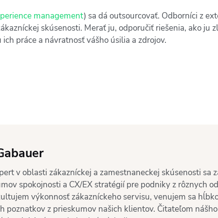
xperience management
) sa dá outsourcovať. Odborníci z ex
zákazníckej skúsenosti. Merať ju, odporučiť riešenia, ako ju
 ich práce a návratnosť vášho úsilia a zdrojov.
Gabauer
pert v oblasti zákazníckej a zamestnaneckej skúsenosti sa
umov spokojnosti a CX/EX stratégií pre podniky z rôznych od
ultujem výkonnosť zákazníckeho servisu, venujem sa hĺbkov
h poznatkov z prieskumov našich klientov. Čitateľom nášho 