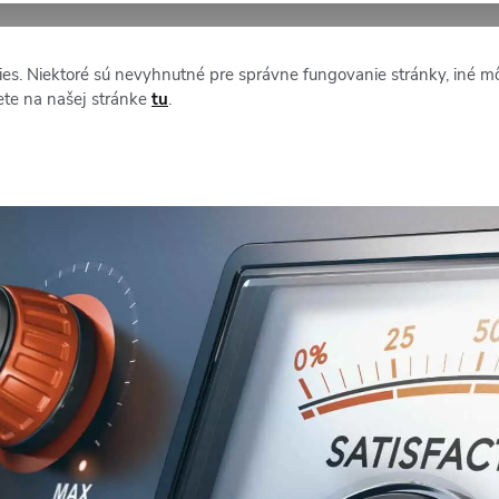
XM NEWS
O STAFFINE
es. Niektoré sú nevyhnutné pre správne fungovanie stránky, iné m
ete na našej stránke
tu
.