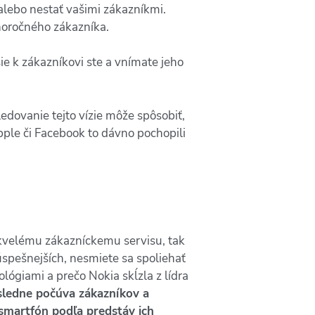
alebo nestať vašimi zákazníkmi.
horočného zákazníka.
ie k zákazníkovi ste a vnímate jeho
edovanie tejto vízie môže spôsobiť,
ple či Facebook to dávno pochopili
i skvelému zákazníckemu servisu, tak
júspešnejších, nesmiete sa spoliehať
lógiami a prečo Nokia skĺzla z lídra
ledne počúva zákazníkov a
smartfón podľa predstáv ich