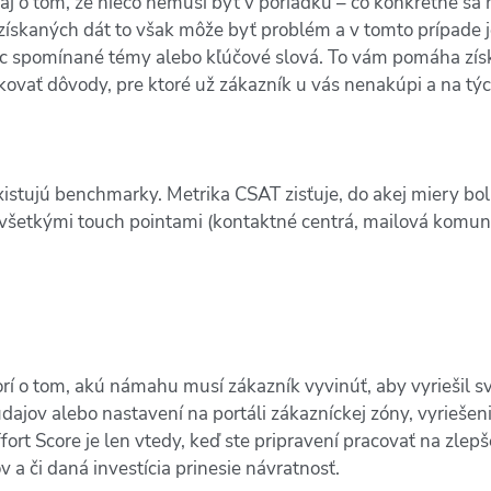
e aj o tom, že niečo nemusí byť v poriadku – čo konkrétne s
získaných dát to však môže byť problém a v tomto prípade j
iac spomínané témy alebo kľúčové slová. To vám pomáha získ
ikovať dôvody, pre ktoré už zákazník u vás nenakúpi a na tý
istujú benchmarky. Metrika CSAT zisťuje, do akej miery bo
všetkými touch pointami (kontaktné centrá, mailová komuniká
rí o tom, akú námahu musí zákazník vyvinúť, aby vyriešil 
dajov alebo nastavení na portáli zákazníckej zóny, vyrieše
ort Score je len vtedy, keď ste pripravení pracovať na zlepš
a či daná investícia prinesie návratnosť.