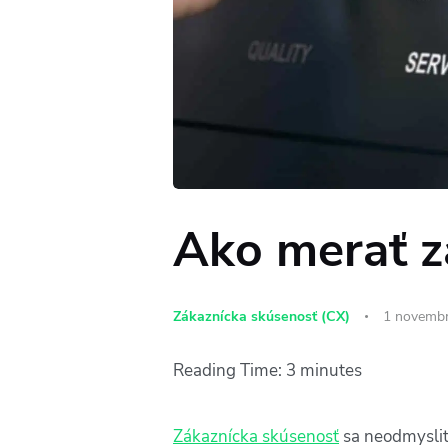
Ako merať z
Zákaznícka skúsenosť (CX)
1 novembr
Reading Time:
3
minutes
Zákaznícka skúsenosť
sa neodmyslite