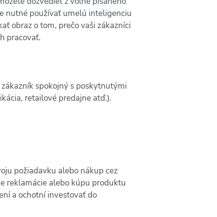
a môžete dozvedieť z voľne písaného
e nutné používať umelú inteligenciu
ať obraz o tom, prečo vaši zákazníci
ch pracovať.
l zákazník spokojný s poskytnutými
cia, retailové predajne atď.).
svoju požiadavku alebo nákup cez
nie reklamácie alebo kúpu produktu
ení a ochotní investovať do