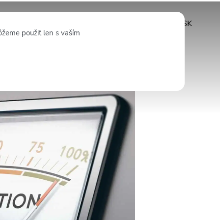
Odoberať
SK
ôžeme použiť len s vaším