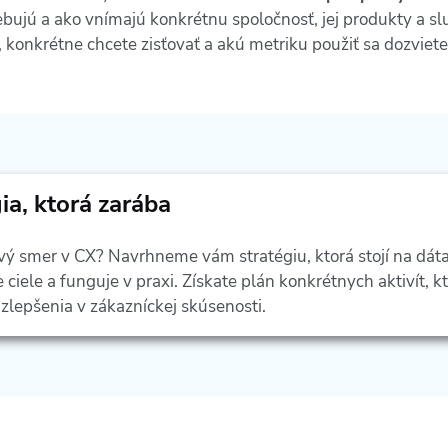
trebujú a ako vnímajú konkrétnu spoločnosť, jej produkty a s
, konkrétne chcete zisťovať a akú metriku použiť sa dozvie
ia, ktorá zarába
vý smer v CX? Navrhneme vám stratégiu, ktorá stojí na dát
 ciele a funguje v praxi. Získate plán konkrétnych aktivít, k
 zlepšenia v zákazníckej skúsenosti.