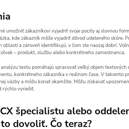
nia
 umožniť zákazníkovi vyjadriť svoje pocity aj slovnou for
zka, kde zákazník môže vyjadriť dôvod udeleného skóre. Pr
oblastí a zároveň identifikujú, v čom ste naozaj dobrí. Voľ
koľvek – produkt, službu alebo konkrétneho zamestnanca.
nalýzu textu pomáhajú spracovať veľký objem textových dát
timentu, konkrétneho zákazníka v reálnom čase. V takomto 
tnej väzby a môžu konať okamžite. Môžu získavať upozorne
rýchlo vyriešiť.
CX špecialistu alebo oddele
o dovoliť. Čo teraz?