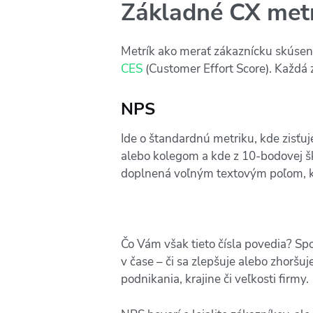
Základné CX met
Metrík ako merať zákaznícku skúsen
CES
(Customer Effort Score). Každá z
NPS
Ide o štandardnú metriku, kde zisťuj
alebo kolegom a kde z 10-bodovej šk
doplnená voľným textovým poľom, k
Čo Vám však tieto čísla povedia? Spo
v čase – či sa zlepšuje alebo zhoršu
podnikania, krajine či veľkosti firmy.