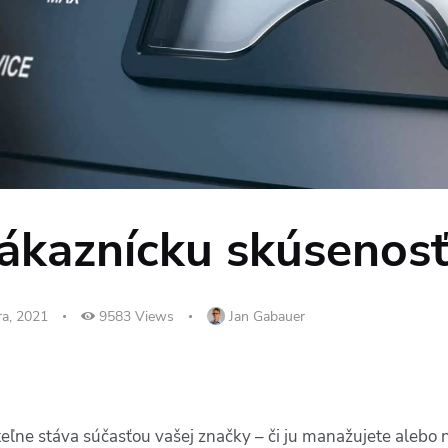
ákaznícku skúsenosť
a, 2021
9583
Views
Jan Gabauer
ľne stáva súčasťou vašej značky – či ju manažujete alebo ni