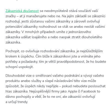
Zákaznická zkušenost
se neodmyslitelně stává součástí vaší
značky – ať ji manažerujete nebo ne. Na jejím základě se zákazníci
rozhodují, jestli zůstanou vašimi zákazníky a zároveň ovlivňují
potenciální zákazníky rozhodnout se stát se anebo nestát vašimi
zákazníky. V mnohých případech umíte z jednorázového
zákazníka udělat loajálního a nebo naopak ztratit dlouholetého
zákazníka.
Pochopit, co ovlivňuje rozhodování zákazníka, je nejdůležitějším
krokem k úspěchu. Čím blíže k zákazníkovi jste a vnímáte jeho
potřeby a požadavky, tím je větší pravděpodobnost, že ho budete
schopní uspokojit.
Dlouhodobé vize o směřovaní vašeho podnikání a vývoji vašeho
produktu anebo služby a slepé následování této vize může
způsobit, že úspěch nikdy nepřijde – pokud nebudete poslouchat
hlas zákazníka. Nejúspěšnější firmy jako Apple či Facebook to
dávno pochopily a vědí, že to ne oni, ale zákazníci ovlivňují
a určují trendy.