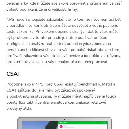
benchmarky, kde můžete své skóre porovnat s průměrem ve vaší
oblasti podnikání, zemi či velikosti firmy.
NPS hovoří o loajalitě zákazníků, ale i o tom, že něco nemusí být
v pořádku – co konkrétně se můžete dozvědět z volně psaného
textu zákazníka. Při velkém objemu získaných dat to však může
být problém a v tomto případě je nutné používat umělou
inteligenci na analýzu textu, která odhalí nejvíce zmiňovaná
témata anebo klíčová slova. To vám pomáhá získat obraz o tom,
proč vaši zákazníci u vás utrácí své peníze a identifikovat důvody,
pro které už zákazník u vás nenakoupí a na těch pracovat.
CSAT
Podobně jako u NPS i pro CSAT existují benchmarky. Metrika
CSAT zjišťuje, do jaké míry byl zákazník spokojený
s poskytnutými službami. Ty můžete měřit napříč všemi touch
pointy (kontaktní centra, emailová komunikace, retailové
prodejny atd.).