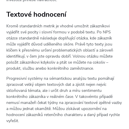
Textové hodnocení
Kromě standardních metrik je vhodné umožnit zákazníkovi
vyjádřit své pocity i slovní formou v podobě textu. Po NPS
otázce standardně následuje doplňující otázka, kde zákazník
může vyjádřit důvod uděleného skóre. Právě tyto texty jsou
klíčem k přesnému určení problematických oblastí a zároveň
identifikují, v čem jste opravdu dobří. Volnou otázku můžete
položit zákazníkovi kdykoliv a ptát se můžete na cokoliv –
produkt, službu anebo konkrétního zaměstnance.
Progresivní systémy na sémantickou analýzu textu pomáhají
zpracovat velký objem textových dat a zjistit nejen nejvíc
skloňovaná témata, ale i určit druh a míru sentimentu
konkrétního zákazníka v reálném čase. V takovémto případě
nemusí manažeři čekat týdny na zpracování textové zpětné vazby
a můžou jednat okamžitě. Můžou získávat upozornění na
hodnocení zákazníků retenčního charakteru a daný případ rychle
vyřešit.