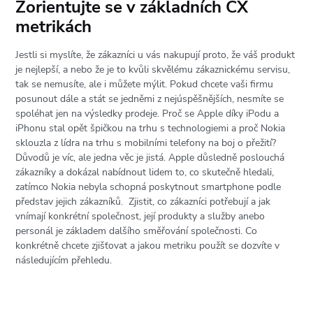
Zorientujte se v základních CX
metrikách
Jestli si myslíte, že zákazníci u vás nakupují proto, že váš produkt
je nejlepší, a nebo že je to kvůli skvělému zákaznickému servisu,
tak se nemusíte, ale i můžete mýlit. Pokud chcete vaši firmu
posunout dále a stát se jedněmi z nejúspěšnějších, nesmíte se
spoléhat jen na výsledky prodeje. Proč se Apple díky iPodu a
iPhonu stal opět špičkou na trhu s technologiemi a proč Nokia
sklouzla z lídra na trhu s mobilními telefony na boj o přežití?
Důvodů je víc, ale jedna věc je jistá. Apple důsledně poslouchá
zákazníky a dokázal nabídnout lidem to, co skutečně hledali,
zatímco Nokia nebyla schopná poskytnout smartphone podle
představ jejich zákazníků. Zjistit, co zákazníci potřebují a jak
vnímají konkrétní společnost, její produkty a služby anebo
personál je základem dalšího směřování společnosti. Co
konkrétně chcete zjišťovat a jakou metriku použít se dozvíte v
následujícím přehledu.