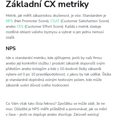
Základní CX metriky
Metrik, jak měřit zákaznickou zkušenost, je více. Standardem je
NPS
(Net Promoter Score),
CSAT
(Customer Satisfaction Score)
anebo
CES
(Customer Effort Score). Každá z metrik sleduje
rozdílné oblasti vašeho byznysu a vybrat si jen jednu nemusí
stačit.
NPS
Jde o standardní metriku, kde zjišťujeme, jestli by naši firmu
anebo její konkrétní službu / produkt zákazník doporučil svým
přátelům anebo kolegům a kde z 10-bodové škály zákazník
vybere od 0 po 10 pravděpodobnost, s jakou by tak udělal. Škála
je standardně doplněná volným textovým polem, kde může
zákazník uvést důvod svého hodnocení.
Co Vám však tato čísla řeknou? Zpočátku se může zdát, že ne
moc. Důležité je NPS měřit průběžně a porovnávat, jak se mění
v čase – jestli se zlepšuje anebo zhoršuje. Zároveň existují