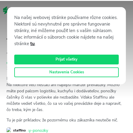
SK
Na našej webovej stránke používame rôzne cookies.
Niektoré sú nevyhnutné pre správne fungovanie
stránky, iné môžeme použiť len s vaším súhlasom.
Viac informácií o súboroch cookie nájdete na našej
Toto vaši zákazníci u vás vidia
stránke
tu
.
a vy nie
Prijať všetky
CX v praxi
,
Zákaznícka skúsenosť (CX)
7 apríla, 2015
3102
Views
Tomas Rosputinsky
Nastavenia Cookies
Reading Time:
< 1
minute
Na niektoré veci nestačí ani najlepší manžér prevádzky. Možno
máte pod palcom logistiku, kuchyňu i dodávateľov, ponožky
čašníky či vlas v polievke ale nezbadáte. Vďaka Staffinu ale
môžete vedieť všetko, čo sa vo vašej prevádzke deje a napraviť,
čo treba, kým je čas.
Tu je pár príkladov, že pozornému oku zákazníka neutečie nič.
staffino