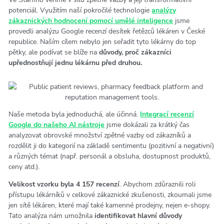
potenciál. Využitím naší pokročilé technologie
analýzy
zákaznických hodnocení pomocí umělé inteligence
jsme
provedli analýzu Google recenzí desítek řetězců lékáren v České
republice. Naším cílem nebylo jen seřadit tyto lékárny do top
pětky, ale podívat se blíže na
důvody, proč zákazníci
upřednostňují jednu lékárnu před druhou.
Naše metoda byla jednoduchá, ale účinná.
Integrací recenzí
Google do našeho AI nástroje
jsme dokázali za krátký čas
analyzovat obrovské množství zpětné vazby od zákazníků a
rozdělit ji do kategorií na základě sentimentu (pozitivní a negativní)
a různých témat (např. personál a obsluha, dostupnost produktů,
ceny atd.).
Velikost vzorku byla 4 157 recenzí
. Abychom zdůraznili roli
přístupu lékárníků v celkové zákaznické zkušenosti, zkoumali jsme
jen sítě lékáren, které mají také kamenné prodejny, nejen e-shopy.
Tato analýza nám umožnila
identifikovat hlavní důvody