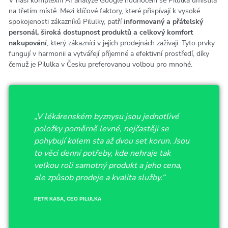
V naší komplexní AI analýze Google hodnocení se Pilulka umístila
na třetím místě. Mezi klíčové faktory, které přispívají k vysoké
spokojenosti zákazníků Pilulky, patří
informovaný a přátelský
personál, široká dostupnost produktů a celkový komfort
nakupování
, který zákazníci v jejích prodejnách zažívají. Tyto prvky
fungují v harmonii a vytvářejí příjemné a efektivní prostředí, díky
čemuž je Pilulka v Česku preferovanou volbou pro mnohé.
„V lékárenském byznysu jsou jednotlivé
položky poměrně levné, nejčastěji se
pohybují kolem sta až dvou set korun. Jsou
to věci denní potřeby, kde nehraje tak
velkou roli samotný produkt a jeho cena,
ale způsob prodeje a kvalita služby.“
PETR KASA, CEO PILULKA