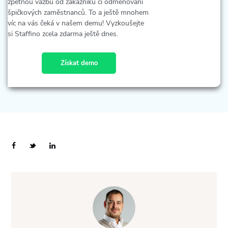
zpětnou vazbu od zákazníků či odměňování
špičkových zaměstnanců. To a ještě mnohem
víc na vás čeká v našem demu! Vyzkoušejte
si Staffino zcela zdarma ještě dnes.
Získat demo