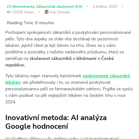
CX Benchmarky
,
Zákaznícká zkušenost (CX)
3 května, 2024
10109
Views
Ivan Dvoran
Reading Time:
6
minutes
Pochopení spokojenosti zákazníků a poskytování personalizované
péče. Tyto dva aspeky se stále více dostávají do pozornosti
lékáren, jejichž cílem je být lídrem na trhu. Dnes se s vámi
podělíme o poznatky z našeho nedávného průzkumu, který se
zaměřuje na
zkušenost zákazníků s lékárnami v České
republice.
Tyto lékárny nejen stanovily benchmark
spokojenosti zákazníků
lékáren
, ale předefinovaly i to, co znamená poskytovat
personalizovanou péči ve farmaceutickém sektoru. Pojďte se spolu
s námi podívat na pět nejlepších lékáren na českém trhu v roce
2024.
Inovativní metoda: AI analýza
Google hodnocení
Ve Staffino věříme v sílu zpětné vazby a její transformativní