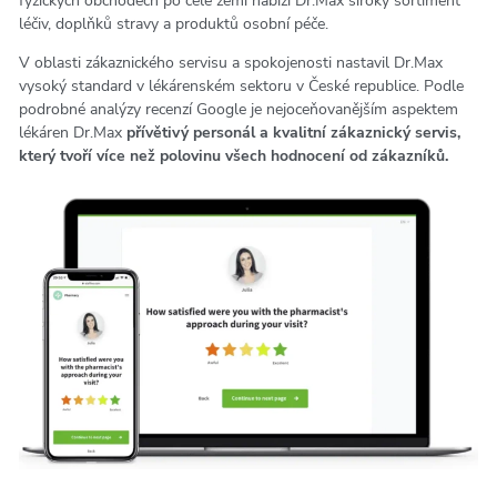
fyzických obchodech po celé zemi nabízí Dr.Max široký sortiment
léčiv, doplňků stravy a produktů osobní péče.
V oblasti zákaznického servisu a spokojenosti nastavil Dr.Max
vysoký standard v lékárenském sektoru v České republice. Podle
podrobné analýzy recenzí Google je nejoceňovanějším aspektem
lékáren Dr.Max
přívětivý personál a kvalitní zákaznický servis,
který tvoří více než polovinu všech hodnocení od zákazníků.