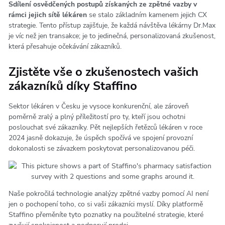
Sdílení osvědčených postupů získaných ze zpětné vazby v
rámci jejich sítě lékáren
se stalo základním kamenem jejich CX
strategie. Tento přístup zajišťuje, že každá návštěva lékárny Dr.Max
je víc než jen transakce; je to jedinečná, personalizovaná zkušenost,
která přesahuje očekávání zákazníků.
Zjistěte vše o zkušenostech vašich
zákazníků díky Staffino
Sektor lékáren v Česku je vysoce konkurenční, ale zároveň
poměrně zralý a plný příležitostí pro ty, kteří jsou ochotni
poslouchat své zákazníky. Pět nejlepších řetězců lékáren v roce
2024 jasně dokazuje, že úspěch spočívá ve spojení provozní
dokonalosti se závazkem poskytovat personalizovanou péči.
Naše pokročilá technologie analýzy zpětné vazby pomocí AI není
jen o pochopení toho, co si vaši zákazníci myslí. Díky platformě
Staffino přeměníte tyto poznatky na použitelné strategie, které