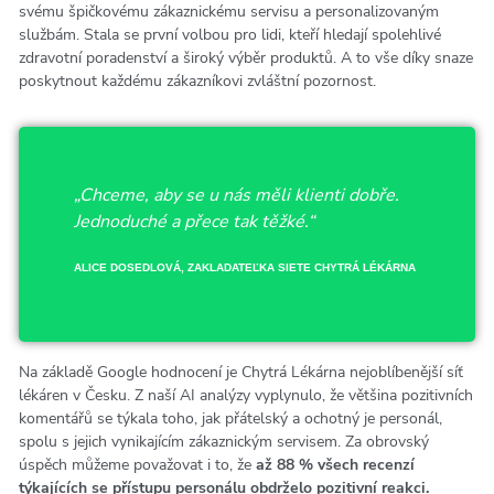
svému špičkovému zákaznickému servisu a personalizovaným
službám. Stala se první volbou pro lidi, kteří hledají spolehlivé
zdravotní poradenství a široký výběr produktů. A to vše díky snaze
poskytnout každému zákazníkovi zvláštní pozornost.
„Chceme, aby se u nás měli klienti dobře.
Jednoduché a přece tak těžké.“
ALICE DOSEDLOVÁ, ZAKLADATEĽKA SIETE CHYTRÁ LÉKÁRNA
Na základě Google hodnocení je Chytrá Lékárna nejoblíbenější síť
lékáren v Česku. Z naší AI analýzy vyplynulo, že většina pozitivních
komentářů se týkala toho, jak přátelský a ochotný je personál,
spolu s jejich vynikajícím zákaznickým servisem. Za obrovský
úspěch můžeme považovat i to, že
až 88 % všech recenzí
týkajících se přístupu personálu obdrželo pozitivní reakci.