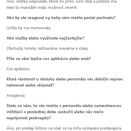
Áno, všetky odpovede, ktoré mi prišli, som čítal a potešili ma,
lebo to manažéri majú možnosť zmeniť.
Ako by ste reagoval vy, keby vám niekto poslal pochvalu?
Určite by ma motivovala.
Aké služby alebo využívate najčastejšie?
Obchody, hotely, reštaurácie, kaviarne a vlaky.
Píše sa vám lepšie cez aplikáciu alebo web?
Cez aplikáciu.
Ktorá vlastnosť u obsluhy alebo personálu vás dokáže najviac
nahnevať alebo sklamať?
Arogancia.
Stalo sa vám, že vás niekto z personálu alebo zamestnancov
inštitúcií v poslednej dobe zaskočil alebo vás niečo
nepríjemné prekvapilo?
Áno, pri predaji lístkov na vlak sa na mňa vyziapala predávajúca,