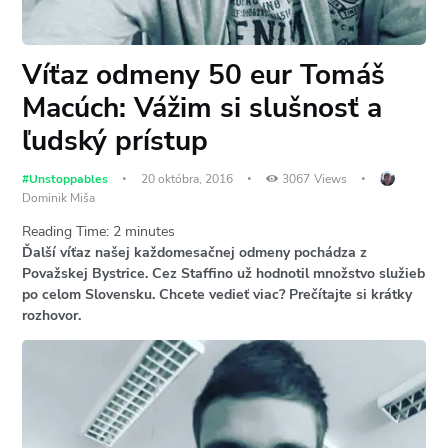
Víťaz odmeny 50 eur Tomáš
Macúch: Vážim si slušnosť a
ľudský prístup
#Unstoppables
20 októbra, 2016
3067
Views
Dominik Miša
Reading Time:
2
minutes
Ďalší víťaz našej každomesačnej odmeny pochádza z
Považskej Bystrice. Cez Staffino už hodnotil množstvo služieb
po celom Slovensku. Chcete vedieť viac? Prečítajte si krátky
rozhovor.