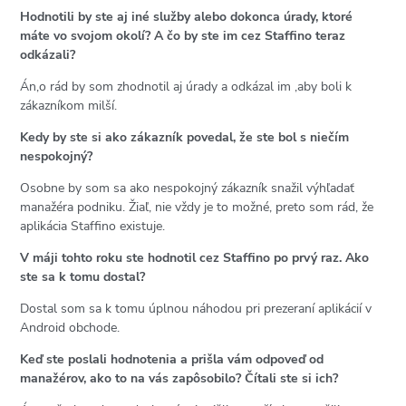
Hodnotili by ste aj iné služby alebo dokonca úrady, ktoré
máte vo svojom okolí? A čo by ste im cez Staffino teraz
odkázali?
Án,o rád by som zhodnotil aj úrady a odkázal im ,aby boli k
zákazníkom milší.
Kedy by ste si ako zákazník povedal, že ste bol s niečím
nespokojný?
Osobne by som sa ako nespokojný zákazník snažil výhľadať
manažéra podniku. Žiaľ, nie vždy je to možné, preto som rád, že
aplikácia Staffino existuje.
V máji tohto roku ste hodnotil cez Staffino po prvý raz. Ako
ste sa k tomu dostal?
Dostal som sa k tomu úplnou náhodou pri prezeraní aplikácií v
Android obchode.
Keď ste poslali hodnotenia a prišla vám odpoveď od
manažérov, ako to na vás zapôsobilo? Čítali ste si ich?