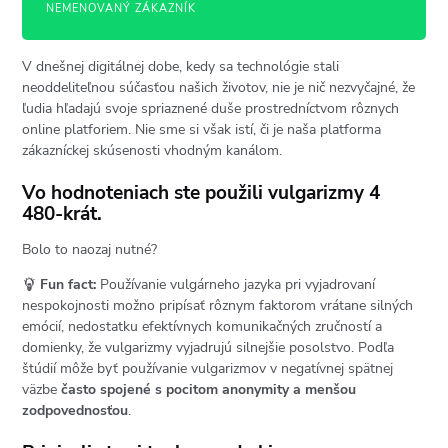
NEMENOVANÝ ZÁKAZNÍK
V dnešnej digitálnej dobe, kedy sa technológie stali
neoddeliteľnou súčasťou našich životov, nie je nič nezvyčajné, že
ľudia hľadajú svoje spriaznené duše prostredníctvom rôznych
online platforiem. Nie sme si však istí, či je naša platforma
zákazníckej skúsenosti vhodným kanálom.
Vo hodnoteniach ste použili vulgarizmy 4
480-krát.
Bolo to naozaj nutné?
Fun fact:
Používanie vulgárneho jazyka pri vyjadrovaní
nespokojnosti možno pripísať rôznym faktorom vrátane silných
emócií, nedostatku efektívnych komunikačných zručností a
domienky, že vulgarizmy vyjadrujú silnejšie posolstvo. Podľa
štúdií môže byť používanie vulgarizmov v negatívnej spätnej
väzbe
často spojené s pocitom anonymity a menšou
zodpovednosťou
.