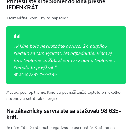
Priniesli ste si teplomer do kina presne
JEDENKRÁT.
Teraz vážne, komu by to napadlo?
„
V kine bolo neskutočne horúco. 24 stupňov.
Nedalo sa tam vydržať. Na odpadnutie. Mám aj
foto teplomeru. Zobral som si z domu teplomer.
Nebolo to prvýkrát.
“
NEMENOVANÝ ZÁKAZNÍK
Avšak, pochopili sme. Kino sa posnaží znížiť teplotu o niekoľko
stupňov a šetriť tak energie.
Na zákaznícky servis ste sa sťažovali 98 635-
krát.
Je nám ľúto, že ste mali negatívnu skúsenosť. V Staffino sa