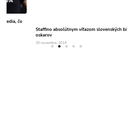
Staffino absolútnym víťazom slovenských biznisových
oskarov
30 novembra, 2014