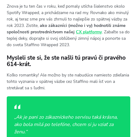
Znova je tu ten čas v roku, keď pomaly utícha šialenstvo okolo
Spotify Wrapped, a prichádzame na rad my. Rovnako ako minulý
rok, aj teraz sme pre vás zhrnuli to najlepšie zo spätnej väzby za
rok 2023. Zistite,
ako zákazníci (možno i vy) hodnotili známe
spoločnosti prostredníctvom našej
CX platformy
. Zabaľte sa do
teplej deky, doprajte si svoj obľúbený zimný nápoj a ponorte sa
do sveta Staffino Wrapped 2023.
Mysleli ste si, že ste našli tú pravú či pravého
614-krát.
Koľko romantiky! Ale možno by ste nabudúce namiesto zdieľania
tohto vyznania v spätnej väzbe cez Staffino mali ísť von a
stretávať sa s ľuďmi.
„
Ak je pani zo zákazníckeho servisu taká krásna,
ako bola milá po telefóne, chcem si ju vziať za
ženu.
“