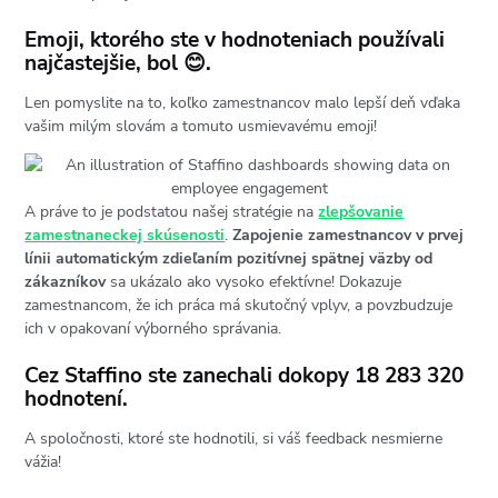
Emoji, ktorého ste v hodnoteniach používali
najčastejšie, bol 😊.
Len pomyslite na to, koľko zamestnancov malo lepší deň vďaka
vašim milým slovám a tomuto usmievavému emoji!
A práve to je podstatou našej stratégie na
zlepšovanie
zamestnaneckej skúsenosti
.
Zapojenie zamestnancov v prvej
línii automatickým zdieľaním pozitívnej spätnej väzby od
zákazníkov
sa ukázalo ako vysoko efektívne! Dokazuje
zamestnancom, že ich práca má skutočný vplyv, a povzbudzuje
ich v opakovaní výborného správania.
Cez Staffino ste zanechali dokopy 18 283 320
hodnotení.
A spoločnosti, ktoré ste hodnotili, si váš feedback nesmierne
vážia!