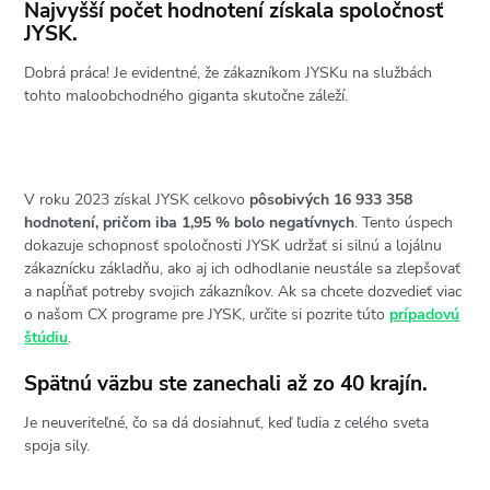
Najvyšší počet hodnotení získala spoločnosť
JYSK.
Dobrá práca! Je evidentné, že zákazníkom JYSKu na službách
tohto maloobchodného giganta skutočne záleží.
V roku 2023 získal JYSK celkovo
pôsobivých 16 933 358
hodnotení, pričom iba 1,95 % bolo negatívnych
. Tento úspech
dokazuje schopnosť spoločnosti JYSK udržať si silnú a lojálnu
zákaznícku základňu, ako aj ich odhodlanie neustále sa zlepšovať
a napĺňať potreby svojich zákazníkov. Ak sa chcete dozvedieť viac
o našom CX programe pre JYSK, určite si pozrite túto
prípadovú
štúdiu
.
Spätnú väzbu ste zanechali až zo 40 krajín.
Je neuveriteľné, čo sa dá dosiahnuť, keď ľudia z celého sveta
spoja sily.