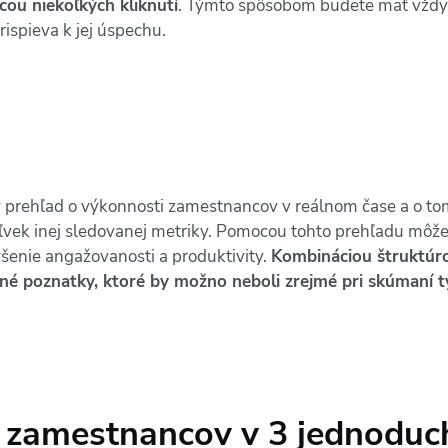
cou niekoľkých kliknutí
. Týmto spôsobom budete mať vždy 
rispieva k jej úspechu.
prehľad o výkonnosti zamestnancov v reálnom čase a o tom
ľvek inej sledovanej metriky. Pomocou tohto prehľadu môžet
ýšenie angažovanosti a produktivity.
Kombináciou štruktúro
enné poznatky, ktoré by možno neboli zrejmé pri skúmaní 
 zamestnancov v 3 jednoduc