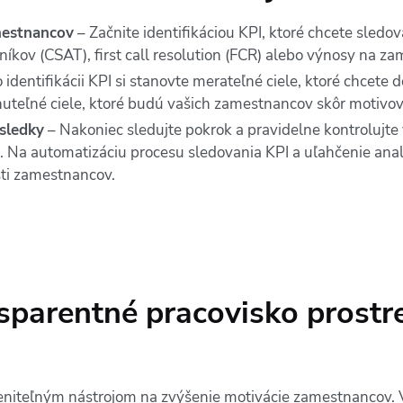
amestnancov
– Začnite identifikáciou KPI, ktoré chcete sledo
níkov (CSAT), first call resolution (FCR) alebo výnosy na z
 identifikácii KPI si stanovte merateľné ciele, ktoré chcete d
nuteľné ciele, ktoré budú vašich zamestnancov skôr motivova
ýsledky
– Nakoniec sledujte pokrok a pravidelne kontrolujte 
e. Na automatizáciu procesu sledovania KPI a uľahčenie anal
ti zamestnancov.
nsparentné pracovisko prost
niteľným nástrojom na zvýšenie motivácie zamestnancov. 