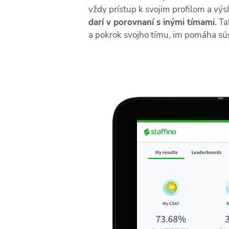
vždy prístup k svojim profilom a vý
darí v porovnaní s inými tímami
. T
a pokrok svojho tímu, im pomáha súst