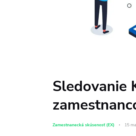
Sledovanie 
zamestnanco
Zamestnanecká skúsenosť (EX)
15 ma