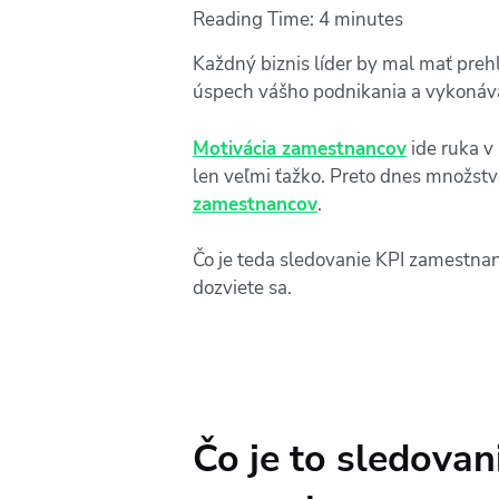
Reading Time:
4
minutes
Každný biznis líder by mal mať preh
úspech vášho podnikania a vykonávať
Motivácia zamestnancov
ide ruka v
len veľmi ťažko. Preto dnes množst
zamestnancov
.
Čo je teda sledovanie KPI zamestnanco
dozviete sa.
Čo je to sledovani