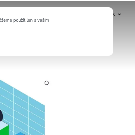
Odoberať
SK
ôžeme použiť len s vaším