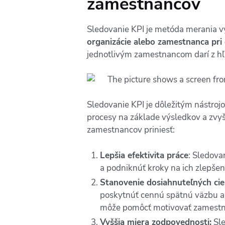
zamestnancov
Sledovanie KPI je metóda merania v
organizácie alebo zamestnanca pri
jednotlivým zamestnancom darí z hľad
Sledovanie KPI je dôležitým nástro
procesy na základe výsledkov a zvy
zamestnancov priniesť:
Lepšia efektivita práce
: Sledova
a podniknúť kroky na ich zlepšen
Stanovenie dosiahnuteľných cie
poskytnúť cennú spätnú väzbu a 
môže pomôcť motivovať zamestnanc
Vyššia miera zodpovednosti:
Sle