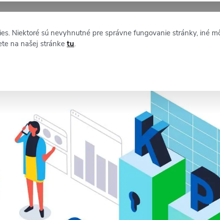
XM NEWS
O STAFFINE
es. Niektoré sú nevyhnutné pre správne fungovanie stránky, iné m
ete na našej stránke
tu
.