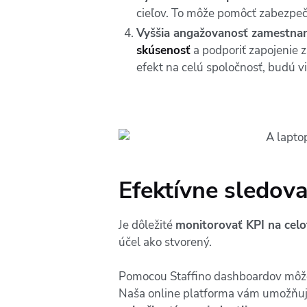
cieľov. To môže pomôcť zabezpečiť
Vyššia angažovanosť zamestna
skúsenosť
a podporiť zapojenie z
efekt na celú spoločnosť, budú v
Efektívne
sledova
Je dôležité
monitorovať KPI na celof
účel ako stvorený.
Pomocou Staffino dashboardov môžet
Naša online platforma vám umožňu