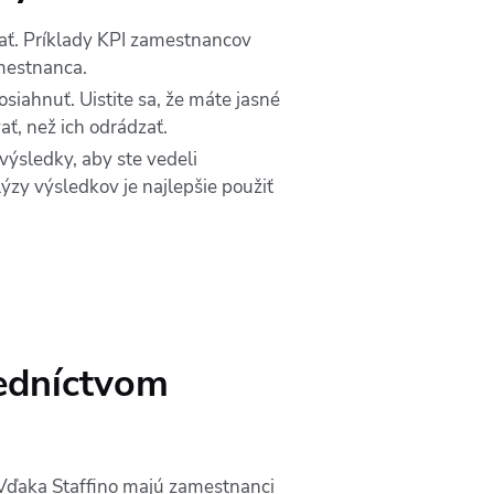
vať. Príklady KPI zamestnancov
amestnanca.
osiahnuť. Uistite sa, že máte jasné
ť, než ich odrádzať.
výsledky, aby ste vedeli
ýzy výsledkov je najlepšie použiť
redníctvom
Vďaka Staffino majú zamestnanci