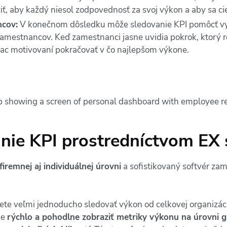
, aby každý niesol zodpovednosť za svoj výkon a aby sa ciel
ncov:
V konečnom dôsledku môže sledovanie KPI pomôcť vyt
amestnancov. Keď zamestnanci jasne uvidia pokrok, ktorý rob
iac motivovaní pokračovať v čo najlepšom výkone.
nie KPI prostredníctvom EX 
iremnej aj individuálnej úrovni
a sofistikovaný softvér zam
e veľmi jednoducho sledovať výkon od celkovej organizáci
je
rýchlo a pohodlne zobraziť metriky výkonu na úrovni glo