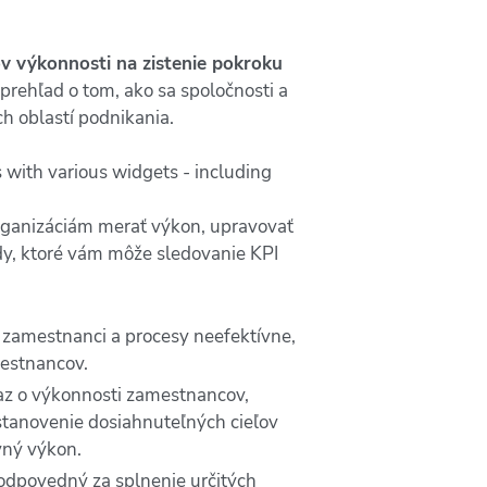
v výkonnosti na zistenie pokroku
prehľad o tom, ako sa spoločnosti a
ch oblastí podnikania.
organizáciám merať výkon, upravovať
dy, ktoré vám môže sledovanie KPI
ú zamestnanci a procesy neefektívne,
mestnancov.
az o výkonnosti zamestnancov,
stanovenie dosiahnuteľných cieľov
vný výkon.
zodpovedný za splnenie určitých