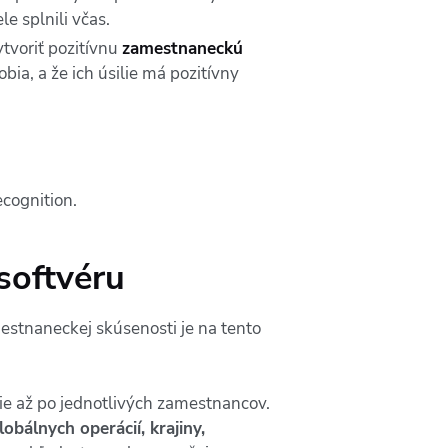
e splnili včas.
voriť pozitívnu
zamestnaneckú
ia, a že ich úsilie má pozitívny
softvéru
estnaneckej skúsenosti je na tento
e až po jednotlivých zamestnancov.
bálnych operácií, krajiny,