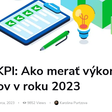
KPI: Ako merať výko
v v roku 2023
rca, 2023
9852
Views
Karolina Purtzova