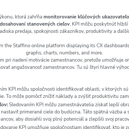
ýkonu, ktorá zahŕňa
monitorovanie kľúčových ukazovateľo
 dosahovaní stanovených cieľov
. KPI môžu poskytnúť hlbší 
iska predaja, spokojnosti zákazníkov, produktivity a ďalší
jom pri riadení motivácie zamestnancov, pretože umožňuje 
šovať angažovanosť zamestnancov. Tu sú štyri hlavné výho
ním KPI môžu spoločnosti identifikovať oblasti, v ktorých s
ie. To môže pomôcť znížiť náklady a zvýšiť produktivitu za
ľov:
Sledovaním KPI môžu zamestnávatelia získať lepší obr
nastaviť primerané ciele do budúcna. Táto spätná väzba a 
ov, aby dosiahli svoj plný potenciál a zlepšili svoj praco
dovanie KPI umožňuje spoločnostiam identifikovať, kto je 