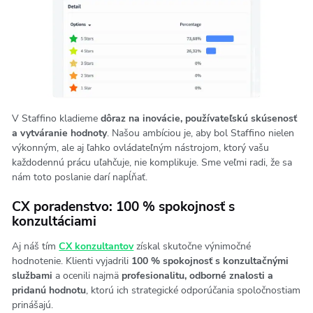
V Staffino kladieme
dôraz na
inovácie, používateľskú skúsenosť
a vytváranie hodnoty
. Našou ambíciou je, aby bol Staffino nielen
výkonným, ale aj ľahko ovládateľným nástrojom, ktorý vašu
každodennú prácu uľahčuje, nie komplikuje. Sme veľmi radi, že sa
nám toto poslanie darí napĺňať.
CX poradenstvo: 100 % spokojnosť s
konzultáciami
Aj náš tím
CX konzultantov
získal skutočne výnimočné
hodnotenie. Klienti vyjadrili
100 % spokojnosť s konzultačnými
službami
a ocenili najmä
profesionalitu, odborné znalosti a
pridanú hodnotu
, ktorú ich strategické odporúčania spoločnostiam
prinášajú.