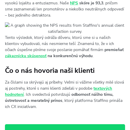
vysokú lojalitu a entuziazmus. Naše
NPS
skóre je 93,3
, pričom
sme zaznamenali len promotérov a niekoľko neutrálnych odpovedí
– bez jediného detraktora.
Tento výsledok, ktorý odráža dôveru, ktorú sme si u našich
klientov vybudovali, nás nesmierne teší. Znamená to, že v ich
očiach úspešne plníme svoje poslanie pomáhať firmám
premieňať
zákaznícku skúsenosť
na konkurenčnú výhodu
.
Čo o nás hovoria naši klienti
Za číslami sa skrývajú aj príbehy. Veľmi si vážime všetky milé slová
aj postrehy, ktoré s nami klienti zdieľali v podobe
textových
hodnotení
. Ich svedectvá potvrdzujú
odbornosť nášho tímu,
ústretovosť a merateľný prínos
, ktorý platforma Staffino prináša
ich CX iniciatívam.