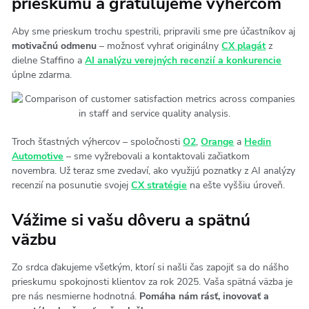
prieskumu a gratulujeme výhercom
Aby sme prieskum trochu spestrili, pripravili sme pre účastníkov aj
motivačnú odmenu
– možnosť vyhrať originálny
CX plagát
z
dielne Staffino a
AI analýzu verejných recenzií a konkurencie
úplne zdarma.
Troch šťastných výhercov – spoločnosti
O2
,
Orange
a
Hedin
Automotive
– sme vyžrebovali a kontaktovali začiatkom
novembra.
Už teraz sme zvedaví, ako využijú poznatky z AI analýzy
recenzií na posunutie svojej
CX stratégie
na ešte vyššiu úroveň.
Vážime si vašu dôveru a spätnú
väzbu
Zo srdca ďakujeme všetkým, ktorí si našli čas zapojiť sa do nášho
prieskumu spokojnosti klientov za rok 2025. Vaša spätná väzba je
pre nás nesmierne hodnotná.
Pomáha nám rásť, inovovať a