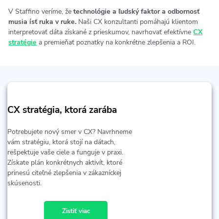
V Staffino veríme, že
technológie a ľudský faktor a odbornosť
musia ísť ruka v ruke.
Naši CX konzultanti pomáhajú klientom
interpretovať dáta získané z prieskumov, navrhovať efektívne
CX
stratégie
a premieňať poznatky na konkrétne zlepšenia a ROI.
CX stratégia, ktorá zarába
Potrebujete nový smer v CX? Navrhneme
vám stratégiu, ktorá stojí na dátach,
rešpektuje vaše ciele a funguje v praxi.
Získate plán konkrétnych aktivít, ktoré
prinesú citeľné zlepšenia v zákazníckej
skúsenosti.
Zistiť viac