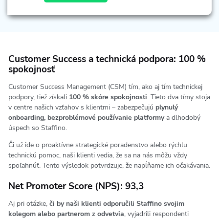
Customer Success a technická podpora: 100 %
spokojnosť
Customer Success Management (CSM) tím, ako aj tím technickej
podpory, tiež získali
100 % skóre spokojnosti
. Tieto dva tímy stoja
v centre našich vzťahov s klientmi – zabezpečujú
plynulý
onboarding, bezproblémové používanie platformy
a dlhodobý
úspech so Staffino.
Či už ide o proaktívne strategické poradenstvo alebo rýchlu
technickú pomoc, naši klienti vedia, že sa na nás môžu vždy
spoľahnúť. Tento výsledok potvrdzuje, že napĺňame ich očakávania.
Net Promoter Score (NPS): 93,3
Aj pri otázke,
či by naši klienti odporučili Staffino svojim
kolegom alebo partnerom z odvetvia
, vyjadrili respondenti