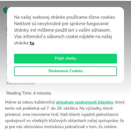
SK
Na našej webovej stránke používame rôzne cookies.
Niektoré sú nevyhnutné pre správne fungovanie
stránky, iné môžeme použiť len s vaším súhlasom.
Viac informácií o súboroch cookie nájdete na našej
stránke
tu
.
Prieskum spokojnosti klientov
Staffino 2025: takto nás
Prijať všetky
hodnotia naši zákazníci
Nastavenia Cookies
#Unstoppables
14 novembra, 2025
3741
Views
Karolina Purtzova
Reading Time:
4
minutes
Máme za sebou každoročný
prieskum spokojnosti klientov
, ktorý
tento rok prebiehal od 7. do 28. októbra. Na výsledky, ktoré
priniesol, sme nesmierne hrdí. Naši klienti vyjadrili jednohlasnú
spokojnosť vo všetkých kľúčových oblastiach našej spolupráce, čo
je pre nás obrovskou motiváciou pokračovať v tom, čo robíme.