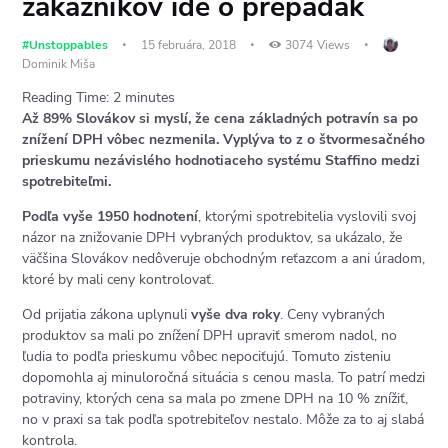
zákazníkov ide o prepadák
#Unstoppables
15 februára, 2018
3074
Views
Dominik Miša
Reading Time:
2
minutes
Až 89% Slovákov si myslí, že cena základných potravín sa po
znížení DPH vôbec nezmenila. Vyplýva to z
o štvormesačného
prieskumu nezávislého hodnotiaceho systému Staffino medzi
spotrebiteľmi.
Podľa vyše 1950 hodnotení
, ktorými spotrebitelia vyslovili svoj
názor na znižovanie DPH vybraných produktov, sa ukázalo, že
väčšina Slovákov nedôveruje obchodným reťazcom a ani úradom,
ktoré by mali ceny kontrolovať.
Od prijatia zákona uplynuli
vyše dva roky
. Ceny vybraných
produktov sa mali po znížení DPH upraviť smerom nadol, no
ľudia to podľa prieskumu vôbec nepociťujú. Tomuto zisteniu
dopomohla aj minuloročná situácia s cenou masla. To patrí medzi
potraviny, ktorých cena sa mala po zmene DPH na 10 % znížiť,
no v praxi sa tak podľa spotrebiteľov nestalo. Môže za to aj slabá
kontrola.