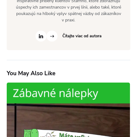
inšpiratívne príbehy klientov Staffino, ktoré zdôrazňujú
úspechy ich zamestnancov v prvej línii, alebo také, ktoré
poukazujú na hlboký vplyv spätnej väzby od zákazníkov
v praxi.
Čítajte viac od autora
You May Also Like