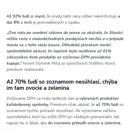
Až 92% ľudí si myslí,
že úrady tieto ceny vôbec nekontrolujú
a
iba 8% z nich
je presvedčených o opaku.
„Dva roky po uvedení zákona do praxe sa ukázalo, že Slováci
nižšie ceny v maloobchodných predajniach necítia a v prípade
masla sa z toho stala kauza. Dlhodobý prieskum medzi
spotrebiteľmi ukázal, že napriek tejto nedôvere až 61%
zákazníkov tieto produkty so zníženou DPH pravidelne
kupuje,“
hovorí Dominik Miša zo spoločnosti Staffino, ktorá
prieskum realizovala.
Až 70% ľudí so zoznamom nesúhlasí, chýba
im tam ovocie a zelenina
Znižovanie DPH sa malo dotknúť cien
u vybraných produktov
každodennej spotreby.
Prieskum však ukázal, že
až 70% ľudí
so
zoznamom týchto potravín nesúhlasí. Ak vynecháme väčšinu
spotrebiteľov, ktorí by znížili DPH pri všetkých potravinách, tak
najviac by si želali, aby
do zoznamu pribudli ovocie a zelenina.