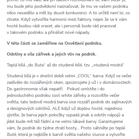
mu bude jeho podvědomí naznačovat, že mu ve vašem podniku
něco nesedělo a měl by zkusit konkurenci. A to určitě není to, co
chcete. Když vytvoříte harmonii mezi faktory, nejen že se k vám
hosté budou rádi vracet, ale i personál bude rád pracovat
v takovém podniku a přinášet nové nápady.
V této části se zaměříme na Osvětlení podniku.
Odstíny a síla zářivek a jejich vliv na podnik.
Teplá bílá „do žluta“ až do studené bílé, tzv. „studená modrá“
Studená bílá je v dnešní době velmi „COOL“ barva. Když se večer
zadíváte do rozzářených oken, zpozorujete ji už i v domácnostech.
Do gastronomie však nepatří. Pokud umístíte i do
jednoduchého podniku cool white zářivky a rozsvítíte večer
světla, tato ledově modrá barva sice rozzáří podnik do zajímavých
a designových odstínů, ALE když už dojdou hosté, najednou
zjistíte, že barva jejich pokožky vypadá jinak a odstín nápojů a
jídel bude mít též fádní a ne velmi lákavé barvy. Garantujeme
vám, že podnik do týdne ztratí hosty… Proto sáhněte po teplé
žluté, která je nejblíže k barvě světla našeho slunce a vytvořte