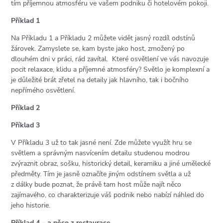
tím příjemnou atmosféru ve vašem podniku či hotelovém pokoji.
Příklad 1
Na Příkladu 1 a Příkladu 2 můžete vidět jasný rozdíl odstínů
žárovek. Zamyslete se, kam byste jako host, zmožený po
dlouhém dni v práci, rád zavítal. Které osvětlení ve vás navozuje
pocit relaxace, klidu a příjemné atmosféry? Světlo je komplexní a
je důležité brát zřetel na detaily jak hlavního, tak i bočního
nepřímého osvětlení.
Příklad 2
Příklad 3
V Příkladu 3 už to tak jasné není. Zde můžete využít hru se
světlem a správným nasvícením detailu studenou modrou
zvýraznit obraz, sošku, historický detail, keramiku a jiné umělecké
předměty. Tím je jasně označíte jiným odstínem světla a už
z dálky bude poznat, že právě tam host může najít něco
zajímavého, co charakterizuje váš podnik nebo nabízí náhled do
jeho historie.
Příklad 4 – a něco z restaurace