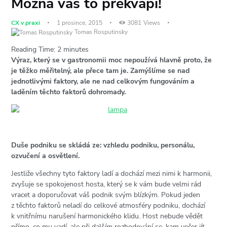
Možná vás to překvapí!
CX v praxi
1 prosince, 2015
3081
Views
Tomas Rosputinsky
Reading Time:
2
minutes
Výraz, který se v gastronomii moc nepoužívá hlavně proto, že
je těžko měřitelný, ale přece tam je. Zamýšlíme se nad
jednotlivými faktory, ale ne nad celkovým fungováním a
laděním těchto faktorů dohromady.
Duše podniku se skládá ze: vzhledu podniku, personálu,
ozvučení a osvětlení.
Jestliže všechny tyto faktory ladí a dochází mezi nimi k harmonii,
zvyšuje se spokojenost hosta, který se k vám bude velmi rád
vracet a doporučovat váš podnik svým blízkým. Pokud jeden
z těchto faktorů neladí do celkové atmosféry podniku, dochází
k vnitřnímu narušení harmonického klidu. Host nebude vědět
přímo, co mu vadí, ale při dalším rozhodování se, kam večer jít,