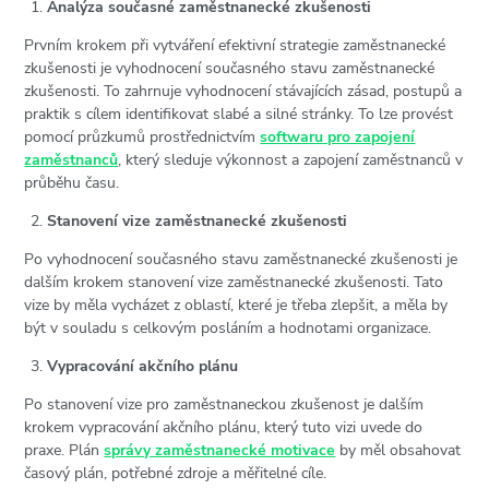
Analýza současné zaměstnanecké zkušenosti
Prvním krokem při vytváření efektivní strategie zaměstnanecké
zkušenosti je vyhodnocení současného stavu zaměstnanecké
zkušenosti. To zahrnuje vyhodnocení stávajících zásad, postupů a
praktik s cílem identifikovat slabé a silné stránky. To lze provést
pomocí průzkumů prostřednictvím
softwaru pro zapojení
zaměstnanců
, který sleduje výkonnost a zapojení zaměstnanců v
průběhu času.
Stanovení vize zaměstnanecké zkušenosti
Po vyhodnocení současného stavu zaměstnanecké zkušenosti je
dalším krokem stanovení vize zaměstnanecké zkušenosti. Tato
vize by měla vycházet z oblastí, které je třeba zlepšit, a měla by
být v souladu s celkovým posláním a hodnotami organizace.
Vypracování akčního plánu
Po stanovení vize pro zaměstnaneckou zkušenost je dalším
krokem vypracování akčního plánu, který tuto vizi uvede do
praxe. Plán
správy zaměstnanecké motivace
by měl obsahovat
časový plán, potřebné zdroje a měřitelné cíle.