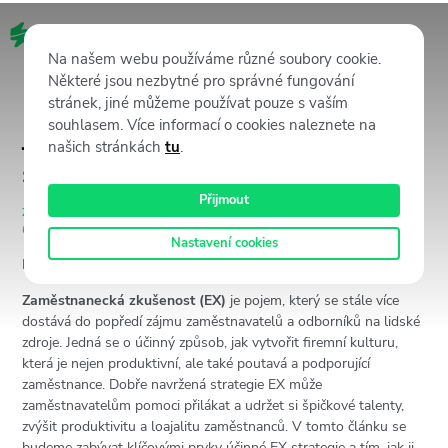
CZ
Na našem webu používáme různé soubory cookie.
Některé jsou nezbytné pro správné fungování
stránek, jiné můžeme používat pouze s vaším
souhlasem. Více informací o cookies naleznete na
Jak navrhnout efektivní EX
našich stránkách
tu
.
strategii?
Přijmout
Zaměstnanecká zkušenost (EX)
17 března, 2023
6128
Views
Karolina Purtzova
Nastavení cookies
Reading Time:
3
minutes
Zaměstnanecká zkušenost (EX)
je pojem, který se stále více
dostává do popředí zájmu zaměstnavatelů a odborníků na lidské
zdroje. Jedná se o účinný způsob, jak vytvořit firemní kulturu,
která je nejen produktivní, ale také poutavá a podporující
zaměstnance. Dobře navržená strategie EX může
zaměstnavatelům pomoci přilákat a udržet si špičkové talenty,
zvýšit produktivitu a loajalitu zaměstnanců. V tomto článku se
budeme zabývat klíčovými prvky účinné EX strategie a tím, jak ji