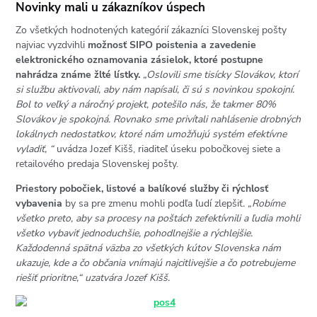
Novinky mali u zákazníkov úspech
Zo všetkých hodnotených kategórií zákazníci Slovenskej pošty
najviac vyzdvihli
možnosť SIPO poistenia a zavedenie
elektronického oznamovania zásielok, ktoré postupne
nahrádza známe žlté lístky.
„Oslovili sme tisícky Slovákov, ktorí
si službu aktivovali, aby nám napísali, či sú s novinkou spokojní.
Bol to veľký a náročný projekt, potešilo nás, že takmer 80%
Slovákov je spokojná. Rovnako sme privítali nahlásenie drobných
lokálnych nedostatkov, ktoré nám umožňujú systém efektívne
vyladiť, “
uvádza Jozef Kišš, riaditeľ úseku pobočkovej siete a
retailového predaja Slovenskej pošty.
Priestory pobočiek, listové a balíkové služby či rýchlosť
vybavenia
by sa pre zmenu mohli podľa ľudí zlepšiť
. „Robíme
všetko preto, aby sa procesy na poštách zefektívnili a ľudia mohli
všetko vybaviť jednoduchšie, pohodlnejšie a rýchlejšie.
Každodenná spätná väzba zo všetkých kútov Slovenska nám
ukazuje, kde a čo občania vnímajú najcitlivejšie a čo potrebujeme
riešiť prioritne,“ uzatvára Jozef Kišš.