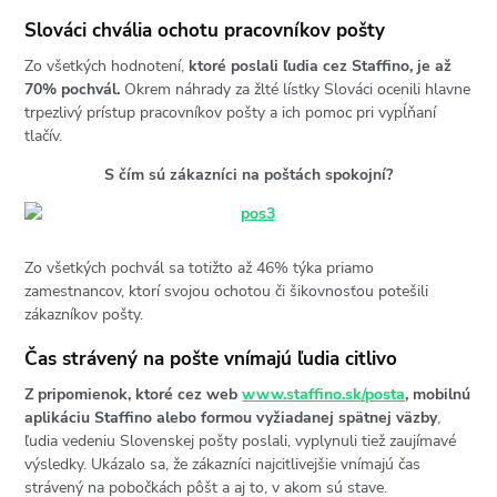
Slováci chvália ochotu pracovníkov pošty
Zo všetkých hodnotení,
ktoré poslali ľudia cez Staffino, je až
70% pochvál.
Okrem náhrady za žlté lístky Slováci ocenili hlavne
trpezlivý prístup pracovníkov pošty a ich pomoc pri vypĺňaní
tlačív.
S čím sú zákazníci na poštách spokojní?
Zo všetkých pochvál sa totižto až 46% týka priamo
zamestnancov, ktorí svojou ochotou či šikovnosťou potešili
zákazníkov pošty.
Čas strávený na pošte vnímajú ľudia citlivo
Z pripomienok, ktoré cez web
www.staffino.sk/posta
, mobilnú
aplikáciu Staffino alebo formou vyžiadanej spätnej väzby
,
ľudia vedeniu Slovenskej pošty poslali, vyplynuli tiež zaujímavé
výsledky. Ukázalo sa, že zákazníci najcitlivejšie vnímajú čas
strávený na pobočkách pôšt a aj to, v akom sú stave.