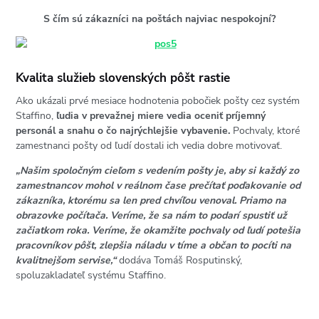
S čím sú zákazníci na poštách najviac nespokojní?
Kvalita služieb slovenských pôšt rastie
Ako ukázali prvé mesiace hodnotenia pobočiek pošty cez systém
Staffino,
ľudia v prevažnej miere vedia oceniť príjemný
personál a snahu o čo najrýchlejšie vybavenie.
Pochvaly, ktoré
zamestnanci pošty od ľudí dostali ich vedia dobre motivovať.
„Našim spoločným cieľom s vedením pošty je, aby si každý zo
zamestnancov mohol v reálnom čase prečítať poďakovanie od
zákazníka, ktorému sa len pred chvíľou venoval. Priamo na
obrazovke počítača. Veríme, že sa nám to podarí spustiť už
začiatkom roka. Veríme, že okamžite pochvaly od ľudí potešia
pracovníkov pôšt, zlepšia náladu v tíme a občan to pocíti na
kvalitnejšom servise,“
dodáva Tomáš Rosputinský,
spoluzakladateľ systému Staffino.