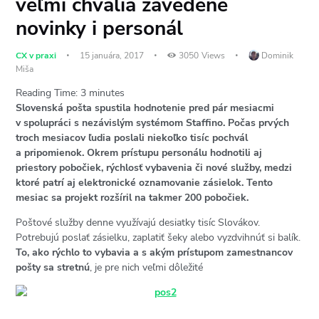
veľmi chvália zavedené
novinky i personál
CX v praxi
15 januára, 2017
3050
Views
Dominik
Miša
Reading Time:
3
minutes
Slovenská pošta spustila hodnotenie pred pár mesiacmi
v spolupráci s nezávislým systémom Staffino. Počas prvých
troch mesiacov ľudia poslali niekoľko tisíc pochvál
a pripomienok. Okrem prístupu personálu hodnotili aj
priestory pobočiek, rýchlosť vybavenia či nové služby, medzi
ktoré patrí aj elektronické oznamovanie zásielok. Tento
mesiac sa projekt rozšíril na takmer 200 pobočiek.
Poštové služby denne využívajú desiatky tisíc Slovákov.
Potrebujú poslať zásielku, zaplatiť šeky alebo vyzdvihnúť si balík.
To, ako rýchlo to vybavia a s akým prístupom zamestnancov
pošty sa stretnú
, je pre nich veľmi dôležité