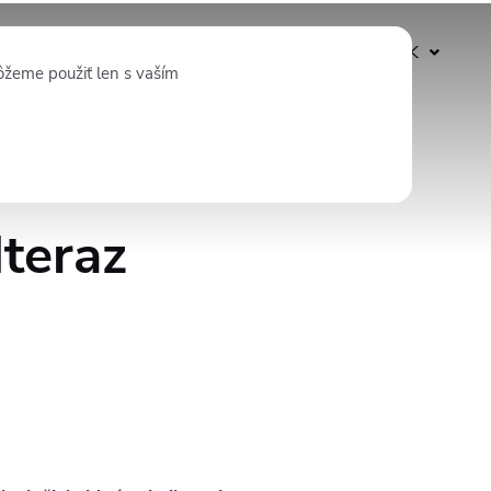
Odoberať
SK
ôžeme použiť len s vaším
teraz