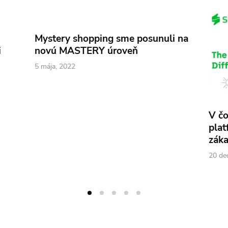
Mystery shopping sme posunuli na
i
novú MASTERY úroveň
5 mája, 2022
V č
plat
záka
20 de