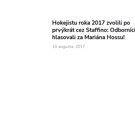
Hokejistu roka 2017 zvolili po
prvýkrát cez Staffino: Odborníc
 spojili sily:
hlasovali za Mariána Hossu!
bu pri budovaní
kmi
10 augusta, 2017