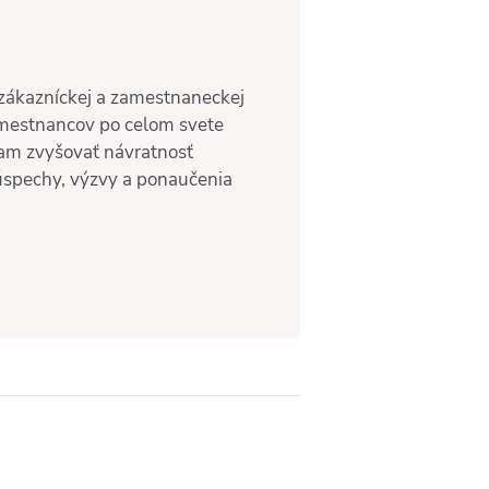
 zákazníckej a zamestnaneckej
zamestnancov po celom svete
am zvyšovať návratnosť
 úspechy, výzvy a ponaučenia