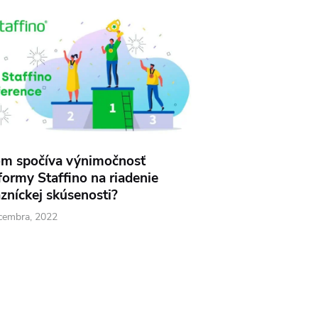
om spočíva výnimočnosť
formy Staffino na riadenie
zníckej skúsenosti?
Dobré jedlo, káv
cembra, 2022
Aké odmeny ukr
okolo vás?
12 októbra, 2016