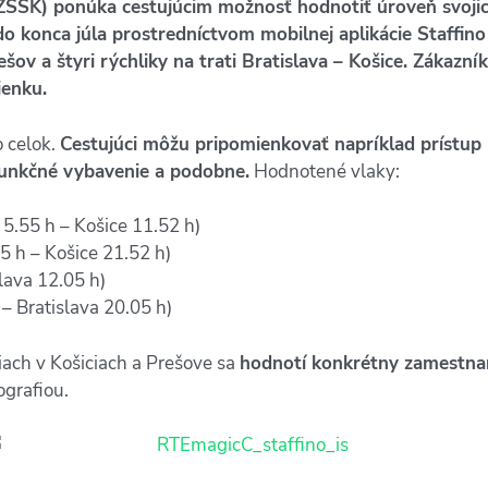
ZSSK) ponúka cestujúcim možnosť hodnotiť úroveň svojich 
 konca júla prostredníctvom mobilnej aplikácie Staffino
ešov a štyri rýchliky na trati Bratislava – Košice. Zákaz
ienku.
o celok.
Cestujúci môžu pripomienkovať napríklad prístup 
efunkčné vybavenie a podobne.
Hodnotené vlaky:
.55 h – Košice 11.52 h)
 h – Košice 21.52 h)
lava 12.05 h)
 Bratislava 20.05 h)
iach v Košiciach a Prešove sa
hodnotí konkrétny zamestna
ografiou.