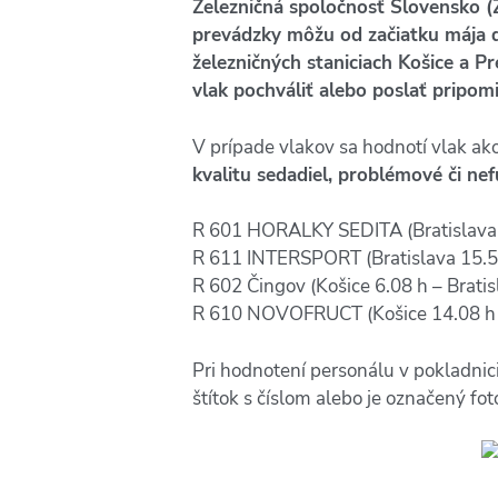
Železničná spoločnosť Slovensko (
prevádzky môžu od začiatku mája do
železničných staniciach Košice a Pr
vlak pochváliť alebo poslať pripom
V prípade vlakov sa hodnotí vlak ak
kvalitu sedadiel, problémové či n
R 601 HORALKY SEDITA (Bratislava 5
R 611 INTERSPORT (Bratislava 15.55
R 602 Čingov (Košice 6.08 h – Bratis
R 610 NOVOFRUCT (Košice 14.08 h –
Pri hodnotení personálu v pokladnic
štítok s číslom alebo je označený fot