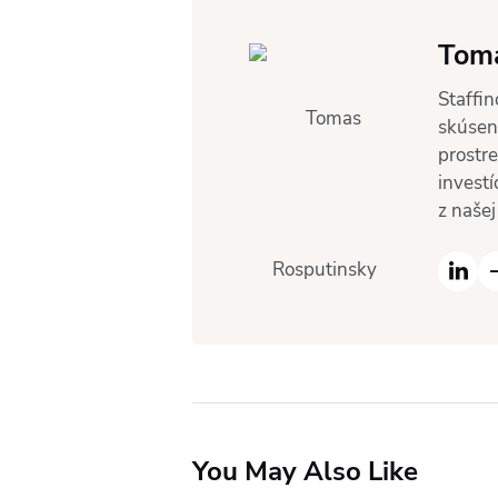
Toma
Staffi
skúsen
prostr
invest
z našej
You May Also Like