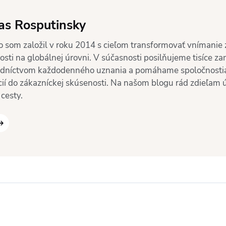
s Rosputinsky
no som založil v roku 2014 s cieľom transformovať vnímanie
osti na globálnej úrovni. V súčasnosti posilňujeme tisíce 
edníctvom každodenného uznania a pomáhame spoločnosti
ícií do zákazníckej skúsenosti. Na našom blogu rád zdieľam
 cesty.