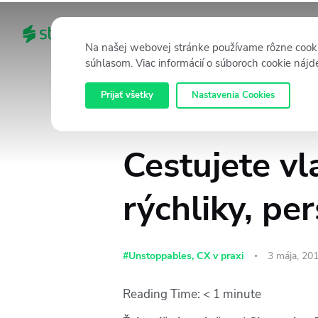
DOMOV
KATEGÓRIE
Na našej webovej stránke používame rôzne cooki
súhlasom. Viac informácií o súboroch cookie nájd
Prijať všetky
Nastavenia Cookies
Cestujete v
rýchliky, per
#Unstoppables
,
CX v praxi
3 mája, 20
Reading Time:
< 1
minute