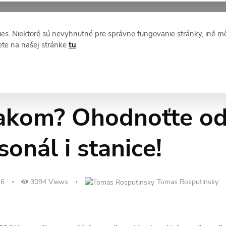
XM NEWS
O STAFFINE
es. Niektoré sú nevyhnutné pre správne fungovanie stránky, iné m
ete na našej stránke
tu
.
lakom? Ohodnoťte od
sonál i stanice!
16
3094
Views
Tomas Rosputinsky