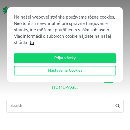
SK
Na našej webovej stránke používame rôzne cookies.
Niektoré sú nevyhnutné pre správne fungovanie
No results
stránky, iné môžeme použiť len s vaším súhlasom.
Viac informácií o súboroch cookie nájdete na našej
stránke
tu
.
We're sorry, but your query did not
Prijať všetky
match
Nastavenia Cookies
CAN'T FIND WHAT YOU NEED? TAKE A MOMENT AND
DO A SEARCH BELOW OR START FROM
OUR
HOMEPAGE
.