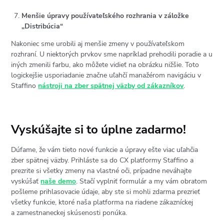
Menšie úpravy používateľského rozhrania v záložke
„Distribúcia“
Nakoniec sme urobili aj menšie zmeny v používateľskom
rozhraní. U niektorých prvkov sme napríklad prehodili poradie a u
iných zmenili farbu, ako môžete vidieť na obrázku nižšie. Toto
logickejšie usporiadanie značne uľahčí manažérom navigáciu v
Staffino
nástroji na zber spätnej väzby od zákazníkov
.
Vyskúšajte si to úplne zadarmo!
Dúfame, že vám tieto nové funkcie a úpravy ešte viac uľahčia
zber spätnej väzby. Prihláste sa do CX platformy Staffino a
prezrite si všetky zmeny na vlastné oči, prípadne neváhajte
vyskúšať
naše demo
. Stačí vyplniť formulár a my vám obratom
pošleme prihlasovacie údaje, aby ste si mohli zdarma prezrieť
všetky funkcie, ktoré naša platforma na riadene zákazníckej
a zamestnaneckej skúsenosti ponúka.