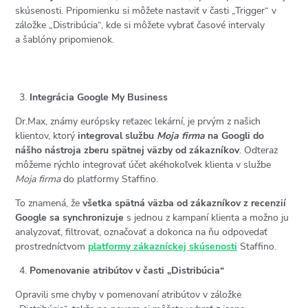
skúsenosti. Pripomienku si môžete nastaviť v časti „Trigger“ v
záložke „Distribúcia“, kde si môžete vybrať časové intervaly
a šablóny pripomienok.
Integrácia Google My Business
Dr.Max, známy európsky reťazec lekární, je prvým z našich
klientov, ktorý
integroval službu
Moja firma
na Googli do
nášho nástroja zberu spätnej väzby od zákazníkov
. Odteraz
môžeme rýchlo integrovať účet akéhokoľvek klienta v službe
Moja firma
do platformy Staffino.
To znamená, že
všetka spätná väzba od zákazníkov z recenzií
Google sa synchronizuje
s jednou z kampaní klienta a možno ju
analyzovať, filtrovať, označovať a dokonca na ňu odpovedať
prostredníctvom
platformy zákazníckej skúsenosti
Staffino.
Pomenovanie atribútov v časti
„Distribúcia“
Opravili sme chyby v pomenovaní atribútov v záložke