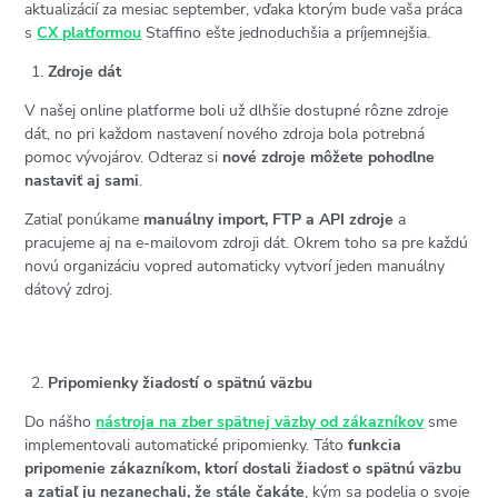
aktualizácií za mesiac september, vďaka ktorým bude vaša práca
s
CX platformou
Staffino ešte jednoduchšia a príjemnejšia.
Zdroje dát
V našej online platforme boli už dlhšie dostupné rôzne zdroje
dát, no pri každom nastavení nového zdroja bola potrebná
pomoc vývojárov. Odteraz si
nové zdroje môžete pohodlne
nastaviť aj sami
.
Zatiaľ ponúkame
manuálny import, FTP a API zdroje
a
pracujeme aj na e-mailovom zdroji dát. Okrem toho sa pre každú
novú organizáciu vopred automaticky vytvorí jeden manuálny
dátový zdroj.
Pripomienky žiadostí o spätnú väzbu
Do nášho
nástroja na zber spätnej väzby od zákazníkov
sme
implementovali automatické pripomienky. Táto
funkcia
pripomenie zákazníkom, ktorí dostali žiadosť o spätnú väzbu
a zatiaľ ju nezanechali, že stále čakáte
, kým sa podelia o svoje