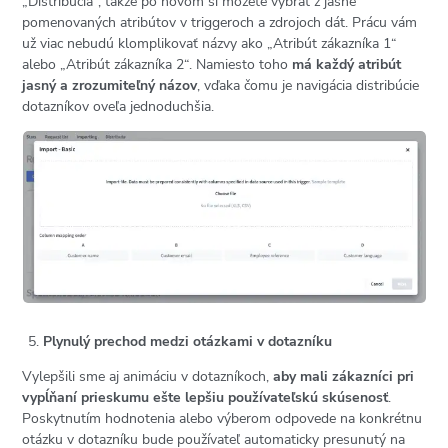
„Distribúcia“, takže po novom si môžete vybrať z jasne
pomenovaných atribútov v triggeroch a zdrojoch dát. Prácu vám
už viac nebudú klomplikovať názvy ako „Atribút zákazníka 1“
alebo „Atribút zákazníka 2“. Namiesto toho
má každý atribút
jasný a zrozumiteľný názov
, vďaka čomu je navigácia distribúcie
dotazníkov oveľa jednoduchšia.
Plynulý prechod medzi otázkami v dotazníku
Vylepšili sme aj animáciu v dotazníkoch,
aby mali zákazníci pri
vypĺňaní prieskumu ešte lepšiu používateľskú skúsenosť
.
Poskytnutím hodnotenia alebo výberom odpovede na konkrétnu
otázku v dotazníku bude používateľ automaticky presunutý na