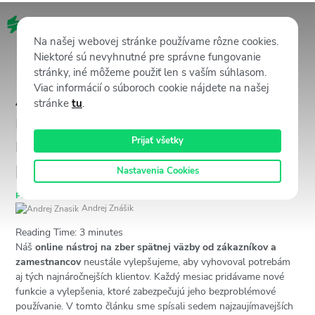
SK
Na našej webovej stránke používame rôzne cookies.
Niektoré sú nevyhnutné pre správne fungovanie
stránky, iné môžeme použiť len s vaším súhlasom.
Viac informácií o súboroch cookie nájdete na našej
Aktualizácia produktov za
stránke
tu
.
mesiac september: Aké sú
najnovšie funkcie v CX
Prijať všetky
platforme Staffino?
Nastavenia Cookies
Produktové novinky
27 septembra, 2022
9510
Views
Andrej Znášik
Reading Time:
3
minutes
Náš
online nástroj na zber spätnej väzby od zákazníkov a
zamestnancov
neustále vylepšujeme, aby vyhovoval potrebám
aj tých najnáročnejších klientov. Každý mesiac pridávame nové
funkcie a vylepšenia, ktoré zabezpečujú jeho bezproblémové
používanie. V tomto článku sme spísali sedem najzaujímavejších