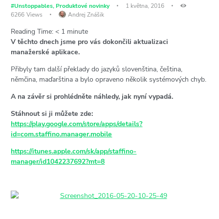
#Unstoppables
,
Produktové novinky
1 května, 2016
6266
Views
Andrej Znášik
Reading Time:
< 1
minute
V těchto dnech jsme pro vás dokončili aktualizaci
manažerské aplikace.
Přibyly tam další překlady do jazyků slovenština, čeština,
němčina, maďarština a bylo opraveno několik systémových chyb.
A na závěr si prohlédněte náhledy, jak nyní vypadá.
Stáhnout si ji můžete zde:
https://play.google.com/store/apps/details?
id=com.staffino.manager.mobile
https://itunes.apple.com/sk/app/staffino-
manager/id1042237692?mt=8