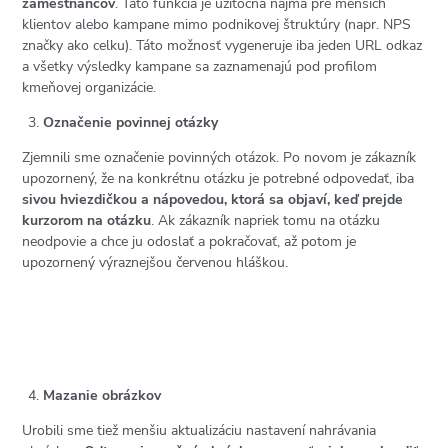
zamestnancov
. Táto funkcia je užitočná najmä pre menších
klientov alebo kampane mimo podnikovej štruktúry (napr. NPS
značky ako celku). Táto možnosť vygeneruje iba jeden URL odkaz
a všetky výsledky kampane sa zaznamenajú pod profilom
kmeňovej organizácie.
Označenie povinnej otázky
Zjemnili sme označenie povinných otázok. Po novom je zákazník
upozornený, že na konkrétnu otázku je potrebné odpovedať, iba
sivou hviezdičkou a nápovedou, ktorá sa objaví, keď prejde
kurzorom na otázku
. Ak zákazník napriek tomu na otázku
neodpovie a chce ju odoslať a pokračovať, až potom je
upozornený výraznejšou červenou hláškou.
Mazanie obrázkov
Urobili sme tiež menšiu aktualizáciu nastavení nahrávania