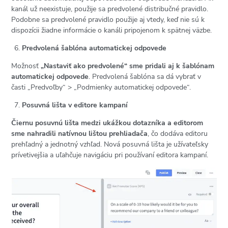
kanál už neexistuje, použije sa predvolené distribučné pravidlo.
Podobne sa predvolené pravidlo použije aj vtedy, keď nie sú k
dispozícii žiadne informácie o kanáli pripojenom k spätnej väzbe.
Predvolená šablóna automatickej odpovede
Možnosť
„Nastaviť ako predvolené“ sme pridali aj k šablónam
automatickej odpovede
. Predvolená šablóna sa dá vybrať v
časti „Predvoľby“ > „Podmienky automatickej odpovede“.
Posuvná lišta v editore kampaní
Čiernu posuvnú lišta medzi ukážkou dotazníka a editorom
sme nahradili natívnou lištou prehliadača
, čo dodáva editoru
prehľadný a jednotný vzhľad. Nová posuvná lišta je užívateľsky
prívetivejšia a uľahčuje navigáciu pri používaní editora kampaní.