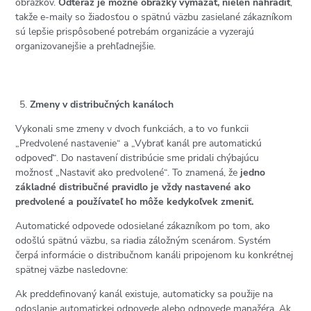
obrázkov.
Odteraz je možné obrázky vymazať, nielen nahradiť
,
takže e-maily so žiadosťou o spätnú väzbu zasielané zákazníkom
sú lepšie prispôsobené potrebám organizácie a vyzerajú
organizovanejšie a prehľadnejšie.
Zmeny v distribučných kanáloch
Vykonali sme zmeny v dvoch funkciách, a to vo funkcii
„Predvolené nastavenie“ a „Vybrať kanál pre automatickú
odpoveď“. Do nastavení distribúcie sme pridali chýbajúcu
možnosť „Nastaviť ako predvolené“. To znamená, že
jedno
základné distribučné pravidlo je vždy nastavené ako
predvolené a používateľ ho môže kedykoľvek zmeniť.
Automatické odpovede odosielané zákazníkom po tom, ako
odošlú spätnú väzbu, sa riadia záložným scenárom. Systém
čerpá informácie o distribučnom kanáli pripojenom ku konkrétnej
spätnej väzbe nasledovne:
Ak preddefinovaný kanál existuje, automaticky sa použije na
odoslanie automatickej odpovede alebo odpovede manažéra. Ak