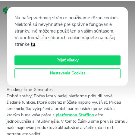
SK
Na našej webovej stránke používame rôzne cookies.
Niektoré sú nevyhnutné pre správne fungovanie
stránky, iné môžeme použiť len s vaším súhlasom.
Viac informácií o súboroch cookie nájdete na našej
Letná aktualizácia produktov:
stránke
tu
.
Čo je nové v CX platforme
Staffino?
Prijať všetky
Nastavenia Cookies
Produktové novinky
1 septembra, 2022
9519
Views
Andrej Znášik
Reading Time:
3
minutes
Dobré správy! Počas leta v našej platforme pribudli nové,
žiadané funkcie, ktoré odteraz môžete naplno využívať. Pridali
sme niekoľko vylepšení a urobili pár menších opráv, vďaka
ktorým bude vaša práca s
platformou Staffino
ešte
jednoduchšia a intuitívnejšia. V tomto článku sme pre vás zhrnuli
naše najnovšie produktové aktualizácie a všetko, čo o nich
potrebujete vedieť.