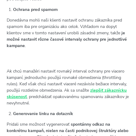
Ochrana pred spamom
Donedávna mohli naši klienti nastaviť ochranu zákazníka pred
spamom iba pre organizáciu ako celok. Vzhľadom na dopyt
klientov sme v tomto nastavení urobili zásadné zmeny, takže
je
možné nastaviť rôzne časové intervaly ochrany pre jednotlivé
kampane
.
Ak chcú manažéri nastaviť rovnaký interval ochrany pre viacero
kampaní, jednoducho použijú rovnaké obmedzenia (throttling
rules). Keď však chcú nastaviť viaceré nezávisle bežiace intervaly,
použijú rozdielne obmedzenia. Ak sa snažíte
zlepšiť zákaznícku
skúsenosť
, predchádzať opakovanému spamovaniu zákazníkov je
nevyhnutné.
Generovanie linku na dotazník
Pridali sme možnosť vygenerovať
spontánny odkaz na
konkrétnu kampaň, nielen na časti podnikovej štruktúry alebo