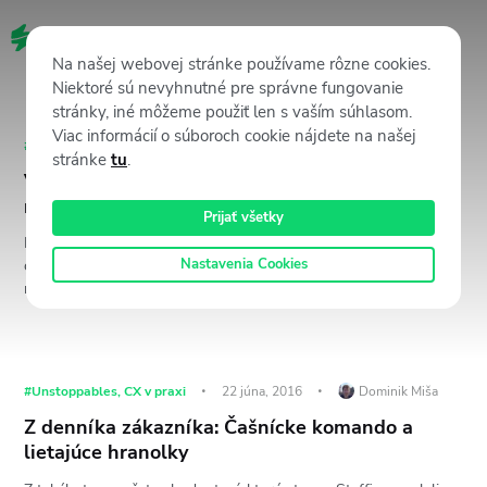
SK
Na našej webovej stránke používame rôzne cookies.
Niektoré sú nevyhnutné pre správne fungovanie
stránky, iné môžeme použiť len s vaším súhlasom.
Viac informácií o súboroch cookie nájdete na našej
#Unstoppables
,
CX v praxi
22 júna, 2016
Dominik Miša
stránke
tu
.
Výherca 50 eur Richard Tomanička: Aj na
najhoršom hľadám niečo dobré
Prijať všetky
Ďalší víťaz našej každomesačnej odmeny pochádza z Nitry. Zatiaľ
Nastavenia Cookies
cez Staffino ohodnotil komentátorov RTVS. Potešilo ho, že sa
manažéri zaujímajú o jeho…
#Unstoppables
,
CX v praxi
22 júna, 2016
Dominik Miša
Z denníka zákazníka: Čašnícke komando a
lietajúce hranolky