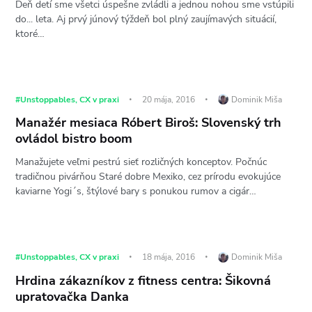
Deň detí sme všetci úspešne zvládli a jednou nohou sme vstúpili
do... leta. Aj prvý júnový týždeň bol plný zaujímavých situácií,
ktoré…
#Unstoppables
,
CX v praxi
20 mája, 2016
Dominik Miša
Manažér mesiaca Róbert Biroš: Slovenský trh
ovládol bistro boom
Manažujete veľmi pestrú sieť rozličných konceptov. Počnúc
tradičnou pivárňou Staré dobre Mexiko, cez prírodu evokujúce
kaviarne Yogi´s, štýlové bary s ponukou rumov a cigár…
#Unstoppables
,
CX v praxi
18 mája, 2016
Dominik Miša
Hrdina zákazníkov z fitness centra: Šikovná
upratovačka Danka