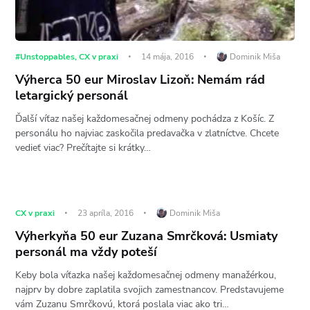
#Unstoppables
,
CX v praxi
14 mája, 2016
Dominik Miša
Výherca 50 eur Miroslav Lizoň: Nemám rád
letargický personál
Ďalší víťaz našej každomesačnej odmeny pochádza z Košíc. Z
personálu ho najviac zaskočila predavačka v zlatníctve. Chcete
vedieť viac? Prečítajte si krátky…
CX v praxi
23 apríla, 2016
Dominik Miša
Výherkyňa 50 eur Zuzana Smrčková: Usmiaty
personál ma vždy poteší
Keby bola víťazka našej každomesačnej odmeny manažérkou,
najprv by dobre zaplatila svojich zamestnancov. Predstavujeme
vám Zuzanu Smrčkovú, ktorá poslala viac ako tri…