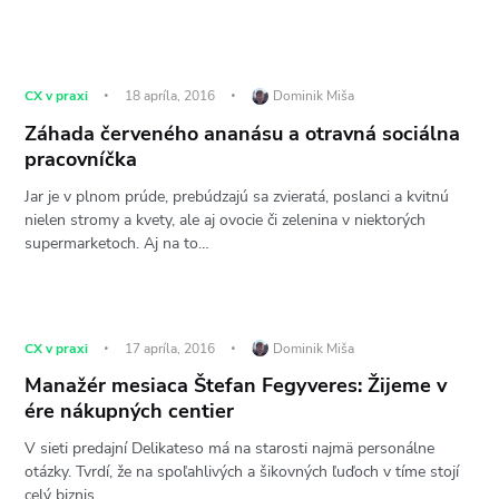
CX v praxi
18 apríla, 2016
Dominik Miša
Záhada červeného ananásu a otravná sociálna
pracovníčka
Jar je v plnom prúde, prebúdzajú sa zvieratá, poslanci a kvitnú
nielen stromy a kvety, ale aj ovocie či zelenina v niektorých
supermarketoch. Aj na to…
CX v praxi
17 apríla, 2016
Dominik Miša
Manažér mesiaca Štefan Fegyveres: Žijeme v
ére nákupných centier
V sieti predajní Delikateso má na starosti najmä personálne
otázky. Tvrdí, že na spoľahlivých a šikovných ľuďoch v tíme stojí
celý biznis.…