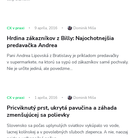
CX v praxi
9 apríla, 2016
Dominik Miša
Hrdina zákazníkov z Billy: Najochotnejšia
predavačka Andrea
Pani Andrea Lipovská z Bratislavy je príkladom predavačky
v supermarkete, na ktorú sa sypú od zákazníkov samé pochvaly.
Nie je určite jediná, ale povedzme…
CX v praxi
1 apríla, 2016
Dominik Miša
Pricviknutý prst, ukrytá pavučina a záhada
zmenšujúcej sa polievky
Slovensko sa počas uplynulých sviatkov vykúpalo vo vode,
lacnej kolínskej a v povolebných sľuboch zlepenca. A nie, naozaj