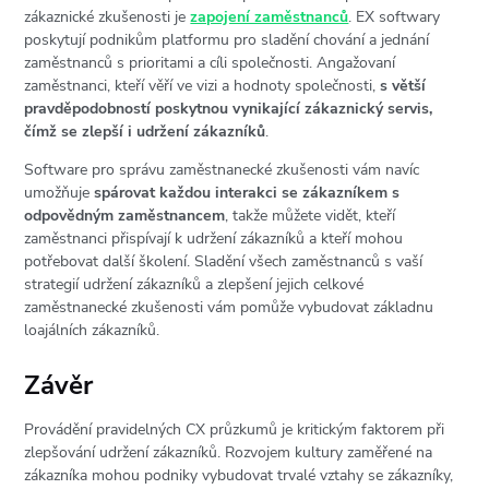
zákaznické zkušenosti je
zapojení zaměstnanců
. EX softwary
poskytují podnikům platformu pro sladění chování a jednání
zaměstnanců s prioritami a cíli společnosti. Angažovaní
zaměstnanci, kteří věří ve vizi a hodnoty společnosti,
s větší
pravděpodobností poskytnou vynikající zákaznický servis,
čímž se zlepší i udržení zákazníků
.
Software pro správu zaměstnanecké zkušenosti vám navíc
umožňuje
spárovat každou interakci se zákazníkem s
odpovědným zaměstnancem
, takže můžete vidět, kteří
zaměstnanci přispívají k udržení zákazníků a kteří mohou
potřebovat další školení. Sladění všech zaměstnanců s vaší
strategií udržení zákazníků a zlepšení jejich celkové
zaměstnanecké zkušenosti vám pomůže vybudovat základnu
loajálních zákazníků.
Závěr
Provádění pravidelných CX průzkumů je kritickým faktorem při
zlepšování udržení zákazníků. Rozvojem kultury zaměřené na
zákazníka mohou podniky vybudovat trvalé vztahy se zákazníky,