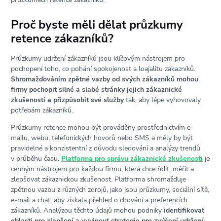
Proč byste měli dělat průzkumy
retence zákazníků?
Průzkumy udržení zákazníků jsou klíčovým nástrojem pro
pochopení toho, co pohání spokojenost a loajalitu zákazníků.
Shromažďováním zpětné vazby od svých zákazníků mohou
firmy pochopit silné a slabé stránky jejich zákaznické
zkušenosti a přizpůsobit své služby
tak, aby lépe vyhovovaly
potřebám zákazníků.
Průzkumy retence mohou být prováděny prostřednictvím e-
mailu, webu, telefonických hovorů nebo SMS a měly by být
pravidelné a konzistentní z důvodu sledování a analýzy trendů
v průběhu času.
Platforma pro správu zákaznické zkušenosti
je
cenným nástrojem pro každou firmu, která chce řídit, měřit a
zlepšovat zákaznickou zkušenost. Platforma shromažďuje
zpětnou vazbu z různých zdrojů, jako jsou průzkumy, sociální sítě,
e-mail a chat, aby získala přehled o chování a preferencích
zákazníků. Analýzou těchto údajů mohou podniky
identifikovat
oblasti pro zlepšení a vyvinout strategie pro zvýšení udržení